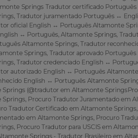
amonte Springs Tradutor certificado Português 
ings, Tradutor juramentado Português ↔️ Engl
tor oficial English ↔️ Português Altamonte Spr
nglish ↔️ Português, Altamonte Springs, Tradut
rtuguês Altamonte Springs, Tradutor reconheci
amonte Springs, Tradutor aprovado Português 
ings, Tradutor credenciado English ↔️ Portug
utor autorizado English ↔️ Português Altamonte
nhecido English ↔️ Português Altamonte Sprin
 Springs (@tradutor em Altamonte SpringsPro
 Springs, Procuro Tradutor Juramentado em A
uro Tradutor Certificado em Altamonte Springs
mentado em Altamonte Springs, Procuro Tradut
ings, Procuro Tradutor para USCIS em Altamon
ltamonte Springs - Tradutor Brasileiro em Alt