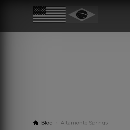
Blog
Altamonte Springs