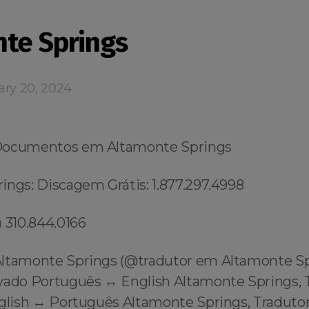
te Springs
ary 20, 2024
Documentos em Altamonte Springs
ings: Discagem Grátis: 1.877.297.4998
 310.844.0166
ltamonte Springs (@tradutor em Altamonte Sp
vado Português ↔️ English Altamonte Springs, 
nglish ↔️ Português Altamonte Springs, Tradut