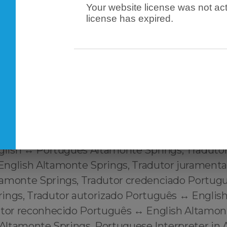
Your website license was not act
ings Tradutor Oficial em Altamonte Springs (
license has expired.
tamonte Springs Tradutor em Altamonte Spring
SpringsBrazilian Portuguese Translator in Al
guese to English Translator in Altamonte Sprin
Altamonte Springs, Certified Brazilian Translato
ial Brazilian Translator in Altamonte Springs, P
Altamonte Springs, Certified Portuguese Transla
ngs, Official Portuguese Translator in Altamon
uguese to English Translator in Altamonte Spri
glish ↔️ Português Altamonte Springs, Tradutor
English Altamonte Springs, Tradutor juramenta
amonte Springs, Tradutor credenciado Portugu
ings, Tradutor autorizado Português ↔️ Englis
utor reconhecido Português ↔️ English Altamon
n Altamonte Springs, Portuguese Interpreter in