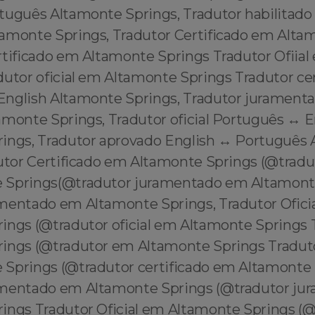
rtuguês Altamonte Springs, Tradutor habilitado 
amonte Springs, Tradutor Certificado em Alta
rtificado em Altamonte Springs Tradutor Ofiia
utor oficial em Altamonte Springs Tradutor cer
English Altamonte Springs, Tradutor jurament
amonte Springs, Tradutor oficial Português ↔️ E
ings, Tradutor aprovado English ↔️ Português
utor Certificado em Altamonte Springs (@tradut
 Springs(@tradutor juramentado em Altamonte
mentado em Altamonte Springs, Tradutor Ofici
ings (@tradutor oficial em Altamonte Springs
ings (@tradutor em Altamonte Springs Traduto
Springs (@tradutor certificado em Altamonte
amentado em Altamonte Springs (@tradutor j
ings Tradutor Oficial em Altamonte Springs (