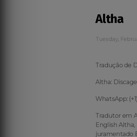
Altha
Tuesday, Febru
Tradução de 
Altha: Discage
WhatsApp: (+1)
Tradutor em A
English Altha,
juramentado En