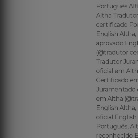
Português Alt
Altha Tradutor
certificado P
English Altha,
aprovado Engli
(@tradutor ce
Tradutor Jura
oficial em Al
Certificado em
Juramentado e
em Altha (@tra
English Altha
oficial Englis
Português, Alt
reconhecido E