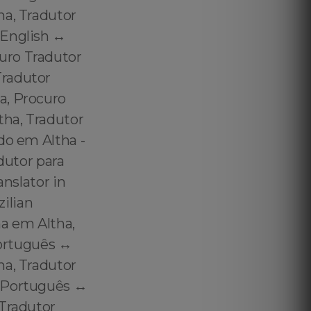
ha, Tradutor
English ↔️
uro Tradutor
Tradutor
a, Procuro
tha, Tradutor
do em Altha -
dutor para
anslator in
zilian
na em Altha,
Português ↔️
ha, Tradutor
 Português ↔️
 Tradutor