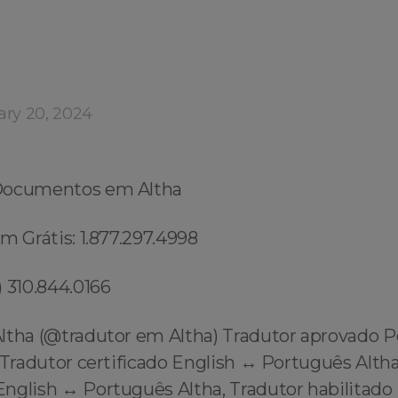
ary 20, 2024
Documentos em Altha
m Grátis: 1.877.297.4998
 310.844.0166
ltha (@tradutor em Altha) Tradutor aprovado P
 Tradutor certificado English ↔️ Português Altha
glish ↔️ Português Altha, Tradutor habilitado 