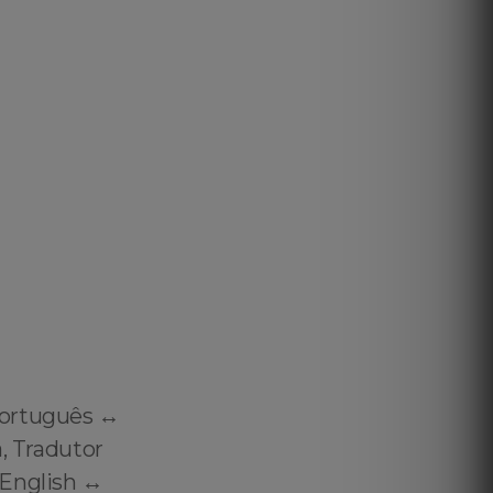
ortuguês ↔️
, Tradutor
English ↔️