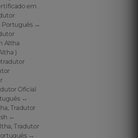
ertificado em
adutor
o Português ↔️
adutor
m Altha
ltha )
@tradutor
utor
r
utor Oficial
rtuguês ↔️
ha, Tradutor
ish ↔️
ltha, Tradutor
Português ↔️