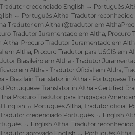
 Tradutor credenciado English ↔️ Português Alt
lish ↔️ Português Altha, Tradutor reconhecido 
ha Tradutor em Altha (@tradutor em AlthaProc
curo Tradutor Juramentado em Altha, Procuro 
m Altha, Procuro Tradutor Juramentado em Alth
al em Altha, Procuro Tradutor para USCIS em Al
dutor Brasileiro em Altha - Tradutor Juramenta
ficado em Altha - Tradutor Oficial em Altha, Tra
 - Brazilain Translator in Altha - Portuguese Tr
ed Portuguese Translator in Altha - Certified Bra
 Altha Procuro Tradutor para Imigração America
al English ↔️ Português Altha, Tradutor oficial 
 Tradutor credenciado Português ↔️ English Alt
rtuguês ↔️ English Altha, Tradutor reconhecido
 Tradutor aprovado English ↔️ Português Altha,