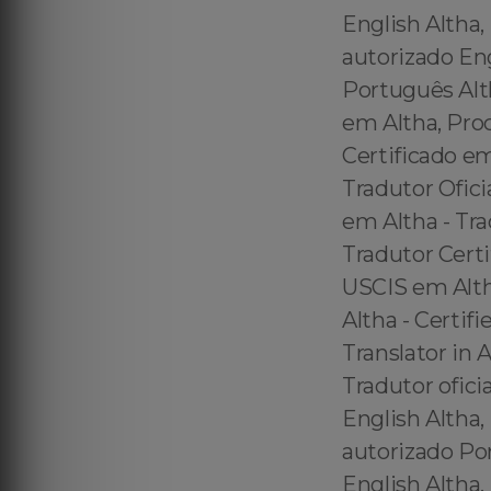
English Altha,
autorizado Eng
Português Alt
em Altha, Pro
Certificado e
Tradutor Ofici
em Altha - Tra
Tradutor Certi
USCIS em Altha
Altha - Certifi
Translator in
Tradutor ofici
English Altha,
autorizado Po
English Altha,