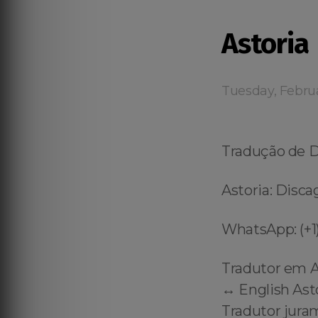
Astoria
Tuesday, Febru
Tradução de 
Astoria: Disca
WhatsApp: (+1)
Tradutor em A
↔️ English Ast
Tradutor jura