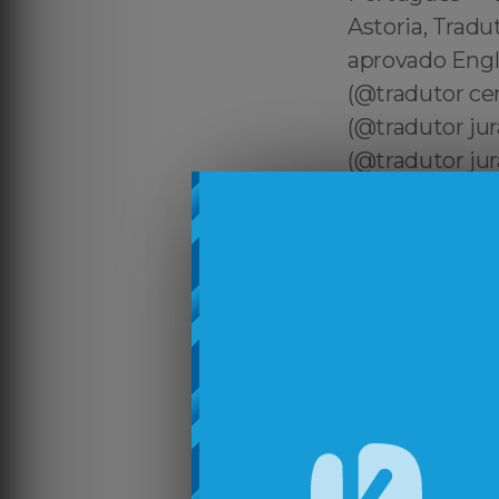
Astoria, Tradu
aprovado Engli
(@tradutor ce
(@tradutor ju
(@tradutor ju
oficial em Ast
Portuguese Tra
Astoria m Brazi
Astoria, Offici
Astoria, Certi
Translator in A
Tradutor certi
Português ↔️ 
Astoria, Tradu
autorizado Po