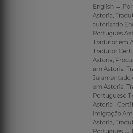
English ↔️ Po
Astoria, Tradu
autorizado Eng
Português Ast
Tradutor em A
Tradutor Cert
Astoria, Procu
em Astoria, Tr
Juramentado em
em Astoria, Tr
Portuguese Tra
Astoria - Cert
Imigração Ame
Astoria, Tradu
Português ↔️ E