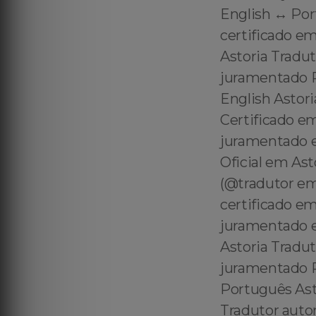
English ↔️ Por
certificado em
Astoria Tradut
juramentado Po
English Astori
Certificado e
juramentado e
Oficial em Ast
(@tradutor em
certificado e
juramentado e
Astoria Tradut
juramentado Po
Português Asto
Tradutor auto