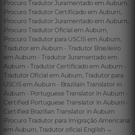
Procuro Tradutor Juramentado em Auburn,
Procuro Tradutor Certificado em Auburn,
Procuro Tradutor Juramentado em Auburn,
Procuro Tradutor Oficial em Auburn,
Procuro Tradutor para USCIS em Auburn,
Tradutor em Auburn - Tradutor Brasileiro
em Auburn - Tradutor Juramentado em
Auburn - Tradutor Certificado em Auburn -
Tradutor Oficial em Auburn, Tradutor para
USCIS em Auburn - Brazilain Translator in
Auburn - Portuguese Translator in Auburn -
Certified Portuguese Translator in Auburn -
Certified Brazilian Translator in Auburn
Procuro Tradutor para Imigração Americana
em Auburn, Tradutor oficial English ↔️