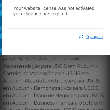
Your website license was not activated
yet or license has expired.
Try again