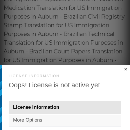
×
LICENSE INFORMATION
Oops! License is not active yet
License Information
More Options