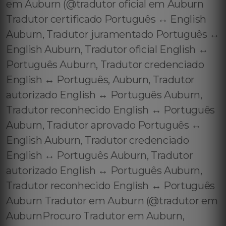
em Auburn (@tradutor oficial em Auburn
Tradutor certificado Português ↔️ English
Auburn, Tradutor juramentado Português ↔️
English Auburn, Tradutor oficial English ↔️
Português Auburn, Tradutor credenciado
English ↔️ Português, Auburn, Tradutor
autorizado English ↔️ Português Auburn,
Tradutor reconhecido English ↔️ Português
Auburn, Tradutor aprovado Português ↔️
English Auburn, Tradutor credenciado
English ↔️ Português Auburn, Tradutor
autorizado English ↔️ Português Auburn,
Tradutor reconhecido English ↔️ Português
Auburn Tradutor em Auburn (@tradutor em
AuburnProcuro Tradutor em Auburn,