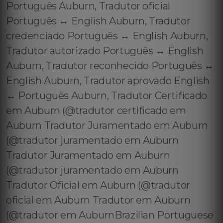
Português Auburn, Tradutor oficial
Português ↔️ English Auburn, Tradutor
credenciado Português ↔️ English Auburn,
Tradutor autorizado Português ↔️ English
Auburn, Tradutor reconhecido Português ↔️
English Auburn, Tradutor aprovado English
↔️ Português Auburn, Tradutor Certificado
em Auburn (@tradutor certificado em
Auburn Tradutor Juramentado em Auburn
(@tradutor juramentado em Auburn
Tradutor Juramentado em Auburn
(@tradutor juramentado em Auburn
Tradutor Oficial em Auburn (@tradutor
oficial em Auburn Tradutor em Auburn
(@tradutor em AuburnBrazilian Portuguese