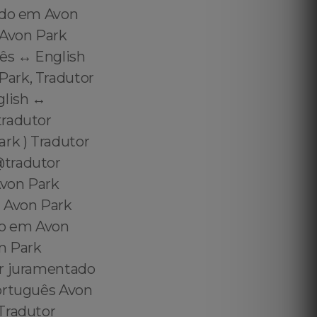
cado em Avon
 Avon Park
ês ↔️ English
Park, Tradutor
lish ↔️
tradutor
rk ) Tradutor
@tradutor
Avon Park
m Avon Park
do em Avon
on Park
or juramentado
Português Avon
 Tradutor