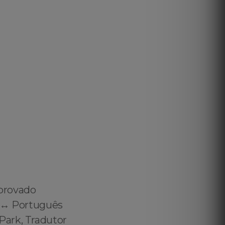
provado
 ↔️ Português
Park, Tradutor