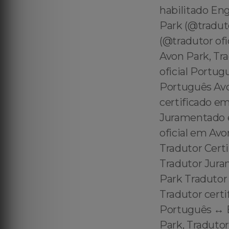
habilitado En
Park (@tradut
(@tradutor ofi
Avon Park, Tr
oficial Portug
Português Avo
certificado e
Juramentado e
oficial em Av
Tradutor Cert
Tradutor Jur
Park Tradutor
Tradutor cert
Português ↔️ E
Park, Traduto