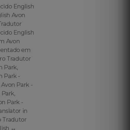
cido English
lish Avon
Tradutor
cido English
em Avon
amentado em
ro Tradutor
n Park,
 Park -
 Avon Park -
 Park,
on Park -
nslator in
o Tradutor
ish ↔️