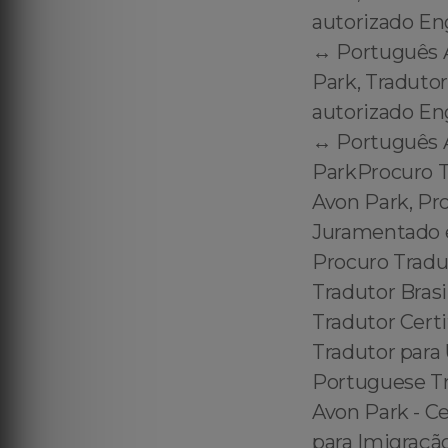
autorizado En
↔️ Português 
Park, Traduto
autorizado En
↔️ Português 
ParkProcuro T
Avon Park, Pr
Juramentado e
Procuro Tradu
Tradutor Bras
Tradutor Certi
Tradutor para 
Portuguese Tra
Avon Park - Ce
para Imigração