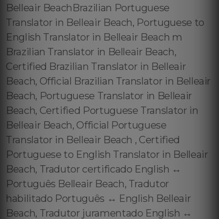
Belleair BeachBrazilian Portuguese
Translator in Belleair Beach, Portuguese to
English Translator in Belleair Beach m
Brazilian Translator in Belleair Beach,
Certified Brazilian Translator in Belleair
Beach, Official Brazilian Translator in Belleair
Beach, Portuguese Translator in Belleair
Beach, Certified Portuguese Translator in
Belleair Beach, Official Portuguese
Translator in Belleair Beach , Certified
Portuguese to English Translator in Belleair
Beach, Tradutor certificado English ↔️
Português Belleair Beach, Tradutor
habilitado Português ↔️ English Belleair
Beach, Tradutor juramentado English ↔️