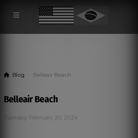
Blog
Belleair Beach
Belleair Beach
Tuesday, February 20, 2024