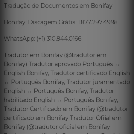
Tradução de Documentos em Bonifay
Bonifay: Discagem Grátis: 1.877.297.4998
WhatsApp: (+1) 310.844.0166
Tradutor em Bonifay (@tradutor em
Bonifay) Tradutor aprovado Português ↔️
English Bonifay, Tradutor certificado English
↔️ Português Bonifay, Tradutor juramentado
English ↔️ Português Bonifay, Tradutor
habilitado English ↔️ Português Bonifay,
Tradutor Certificado em Bonifay (@tradutor
certificado em Bonifay Tradutor Ofiial em
Bonifay (@tradutor oficial em Bonifay