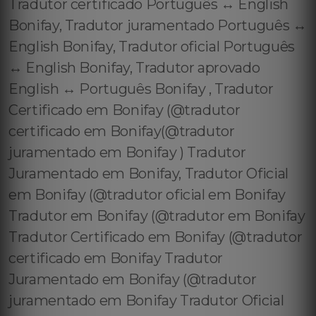
Tradutor certificado Português ↔️ English
Bonifay, Tradutor juramentado Português ↔️
English Bonifay, Tradutor oficial Português
↔️ English Bonifay, Tradutor aprovado
English ↔️ Português Bonifay , Tradutor
Certificado em Bonifay (@tradutor
certificado em Bonifay(@tradutor
juramentado em Bonifay ) Tradutor
Juramentado em Bonifay, Tradutor Oficial
em Bonifay (@tradutor oficial em Bonifay
Tradutor em Bonifay (@tradutor em Bonifay
Tradutor Certificado em Bonifay (@tradutor
certificado em Bonifay Tradutor
Juramentado em Bonifay (@tradutor
juramentado em Bonifay Tradutor Oficial