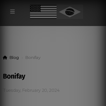
Blog
Bonifay
Bonifay
Tuesday, February 20, 2024