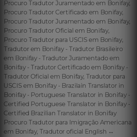
Procuro Tradutor Juramentado em Bonifay,
Procuro Tradutor Certificado em Bonifay,
Procuro Tradutor Juramentado em Bonifay,
Procuro Tradutor Oficial em Bonifay,
Procuro Tradutor para USCIS em Bonifay,
Tradutor em Bonifay - Tradutor Brasileiro
em Bonifay - Tradutor Juramentado em
Bonifay - Tradutor Certificado em Bonifay -
Tradutor Oficial em Bonifay, Tradutor para
USCIS em Bonifay - Brazilain Translator in
Bonifay - Portuguese Translator in Bonifay -
Certified Portuguese Translator in Bonifay -
Certified Brazilian Translator in Bonifay
Procuro Tradutor para Imigração Americana
em Bonifay, Tradutor oficial English ↔️