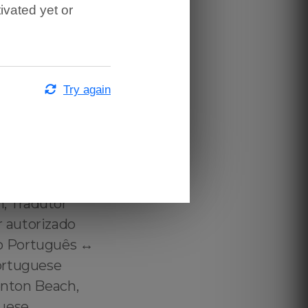
ivated yet or
 em Bradenton
ortuguese to
 in Bradenton
al Brazilian
Try again
denton Beach,
 Portuguese
sh Translator
ês Bradenton
Beach,
, Tradutor
 autorizado
o Português ↔️
ortuguese
enton Beach,
guese