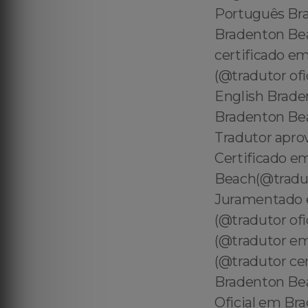
Português Bra
Bradenton Bea
certificado e
(@tradutor of
English Brade
Bradenton Bea
Tradutor apro
Certificado e
Beach(@tradu
Juramentado e
(@tradutor of
(@tradutor em
(@tradutor ce
Bradenton Be
Oficial em Br