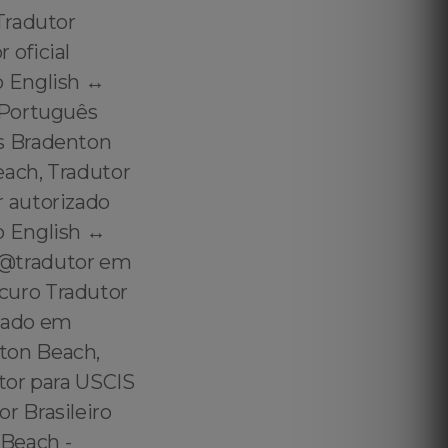
Tradutor
 oficial
 English ↔️
 Português
s Bradenton
ach, Tradutor
 autorizado
 English ↔️
(@tradutor em
curo Tradutor
cado em
ton Beach,
tor para USCIS
r Brasileiro
Beach -