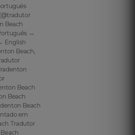
Português
(@tradutor
on Beach
Português ↔️
️ English
enton Beach,
radutor
Bradenton
or
denton Beach
ton Beach
adenton Beach
entado em
ch Tradutor
n Beach