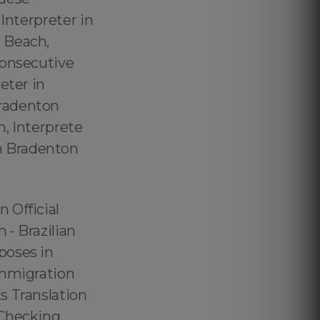
Interpreter in
 Beach,
Consecutive
eter in
Bradenton
, Interprete
m Bradenton
usiness Registration for US Immigration Purposes in Bradenton Beach - Brazilian Academic Transcript for US Immigration Purposes in Bradenton Beach - Corporate Income Tax Translation for US Immigration Purposes in Bradenton Beach – Brazilian Academic Translation for US Immigration Purposes in Bradenton Beach - Certidão de Nascimento para USCIS em Bradenton Beach - Certidão de Casamento para USCIS em Bradenton Beach - Certidão de Divórcio para USCIS em Bradenton Beach - Certidão de Óbito para USCIS em Bradenton Beach - Certidão Brasileira para USCIS em Bradenton Beach - Imposto de Renda para USCIS em Bradenton Beach - Extrato Bancário para USCIS em Bradenton Beach - Declaração de Renda para USCIS em Bradenton Beach - Diploma para USCIS em Bradenton Beach - Diploma Brasileiro para USCIS em Bradenton Beach - Declaração de Renda para USCIS em Bradenton Beach - Histórico Escolar para USCIS em Bradenton Beach - Curriculo Lattes para USCIS em Bradenton Beach Brazilian High School Transcript for US Immigration Purposes in Bradenton Beach - Brazilian University Transcript for US Immigration Purposes in Bradenton Beach - Brazilian College Transcript for US Immigration Purposes in Bradenton Beach – Brazilian Bank Records for US Immigrat