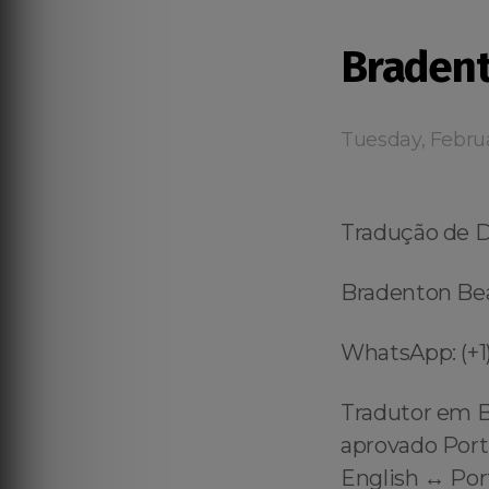
Braden
Tuesday, Febru
Tradução de 
Bradenton Bea
WhatsApp: (+1)
Tradutor em 
aprovado Port
English ↔️ Po