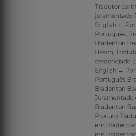
Tradutor cert
juramentado P
English ↔️ Po
Português, Br
Bradenton Bea
Beach, Tradut
credenciado E
English ↔️ Po
Português Br
Bradenton Be
Juramentado e
Bradenton Be
Procuro Tradu
em Bradenton 
em Bradenton