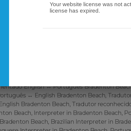
Your website license was not act
ach Tradutor em Bradenton Beach (@tradutor
license has expired.
n Portuguese Translator in Bradenton Beach, P
ator in Bradenton Beach m Brazilian Translator
ed Brazilian Translator in Bradenton Beach, Offici
 Bradenton Beach, Portuguese Translator in Bra
uguese Translator in Bradenton Beach, Official
Bradenton Beach , Certified Portuguese to Engli
Beach, Tradutor certificado English ↔️ Portugu
or habilitado Português ↔️ English Bradenton 
mentado English ↔️ Português Bradenton Beach
ortuguês ↔️ English Bradenton Beach, Tradutor
English Bradenton Beach, Tradutor reconhecid
nton Beach, Interpreter in Bradenton Beach, P
 Bradenton Beach, Brazilian Interpreter in Brad
tuguese Interpreter in Bradenton Beach, Portu