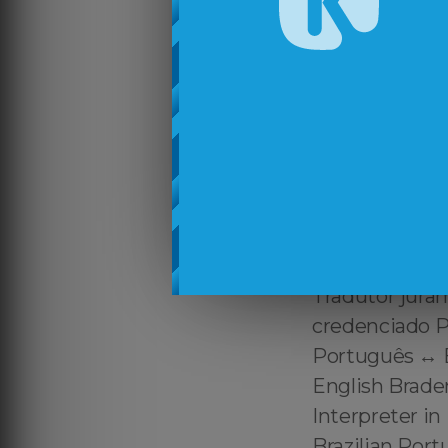
Bradenton Be
BeachBrazilia
English Transl
Beach, Certifi
Translator in
Certified Port
Translator in 
in Bradenton 
Beach, Tradut
Tradutor jura
credenciado P
Português ↔️ 
English Brade
Interpreter in
Brazilian Por