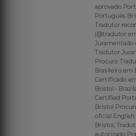
aprovado Portu
Português Bris
Tradutor reco
(@tradutor em
Juramentado e
Tradutor Juram
Procuro Tradut
Brasileiro em 
Certificado em
Bristol - Brazi
Certified Portu
Bristol Procu
oficial Englis
Bristol, Tradu
autorizado Po