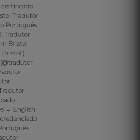
 certificado
istol Tradutor
ado Português
l, Tradutor
em Bristol
Bristol )
 (@tradutor
Tradutor
utor
Tradutor
ficado
s ↔️ English
r credenciado
 Português
radutor