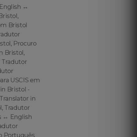
English ↔️
ristol,
em Bristol
radutor
stol, Procuro
 Bristol,
- Tradutor
dutor
 para USCIS em
in Bristol -
Translator in
l, Tradutor
s ↔️ English
radutor
do Português