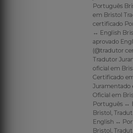
Português Bris
em Bristol Tra
certificado P
↔️ English Bri
aprovado Engli
(@tradutor ce
Tradutor Juram
oficial em Bri
Certificado em
Juramentado e
Oficial em Bri
Português ↔️ 
Bristol, Tradu
English ↔️ Por
Bristol, Tradu