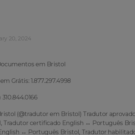
ary 20, 2024
Documentos em Bristol
gem Grátis: 1.877.297.4998
 310.844.0166
ristol (@tradutor em Bristol) Tradutor aprovad
l, Tradutor certificado English ↔️ Português Bris
glish ↔️ Português Bristol, Tradutor habilitad