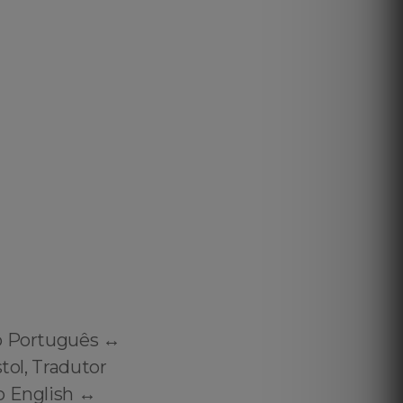
o Português ↔️
tol, Tradutor
o English ↔️