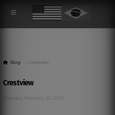
Blog
Crestview
Crestview
Tuesday, February 20, 2024