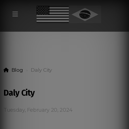
Blog
Daly City
Daly City
Tuesday, February 20, 2024