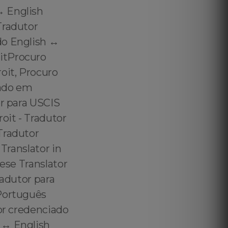
️ English
Tradutor
o English ↔️
itProcuro
oit, Procuro
tado em
or para USCIS
oit - Tradutor
Tradutor
Translator in
uese Translator
radutor para
 Português
tor credenciado
 ↔️ English