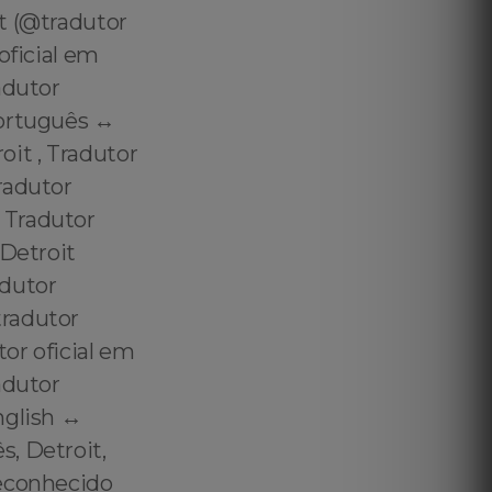
t (@tradutor
oficial em
adutor
ortuguês ↔️
oit , Tradutor
radutor
 Tradutor
 Detroit
adutor
tradutor
or oficial em
adutor
glish ↔️
, Detroit,
reconhecido