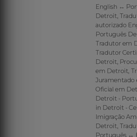
English ↔️ Po
Detroit, Tradu
autorizado Eng
Português Det
Tradutor em D
Tradutor Cert
Detroit, Procu
em Detroit, Tr
Juramentado e
Oficial em Det
Detroit - Port
in Detroit - C
Imigração Ame
Detroit, Tradu
Português ↔️ 