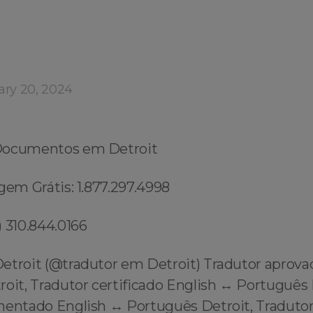
ary 20, 2024
Documentos em Detroit
gem Grátis: 1.877.297.4998
 310.844.0166
etroit (@tradutor em Detroit) Tradutor aprov
roit, Tradutor certificado English ↔️ Português 
mentado English ↔️ Português Detroit, Tradutor