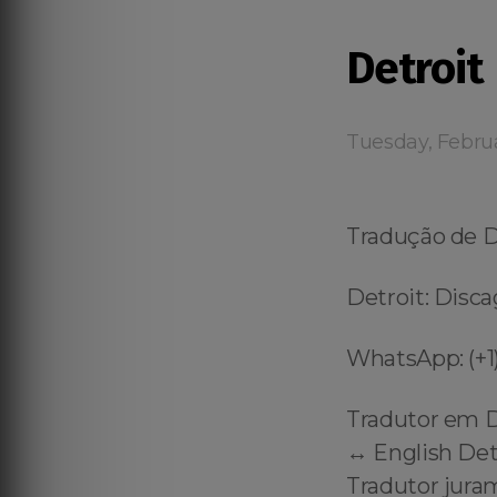
Detroit
Tuesday, Febru
Tradução de 
Detroit: Disca
WhatsApp: (+1)
Tradutor em D
↔️ English Det
Tradutor jura