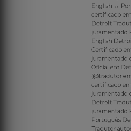
English ↔️ Po
certificado em
Detroit Tradut
juramentado Po
English Detroi
Certificado e
juramentado e
Oficial em Det
(@tradutor em
certificado e
juramentado e
Detroit Tradut
juramentado Po
Português Det
Tradutor auto