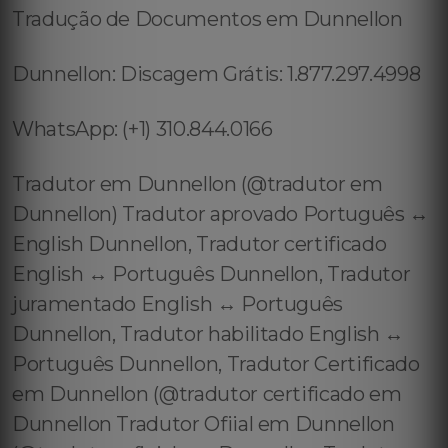
Tradução de Documentos em Dunnellon
Dunnellon: Discagem Grátis: 1.877.297.4998
WhatsApp: (+1) 310.844.0166
Tradutor em Dunnellon (@tradutor em
Dunnellon) Tradutor aprovado Português ↔️
English Dunnellon, Tradutor certificado
English ↔️ Português Dunnellon, Tradutor
juramentado English ↔️ Português
Dunnellon, Tradutor habilitado English ↔️
Português Dunnellon, Tradutor Certificado
em Dunnellon (@tradutor certificado em
Dunnellon Tradutor Ofiial em Dunnellon