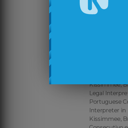
Kissimmee, Off
Portuguese to 
English ↔️ Po
Kissimmee, Tr
Tradutor cred
autorizado Po
Português ↔️ 
Interpreter in
Portuguese In
Kissimmee, Br
Legal Interpre
Portuguese Co
Interpreter i
Kissimmee, Br
Consecutivo 