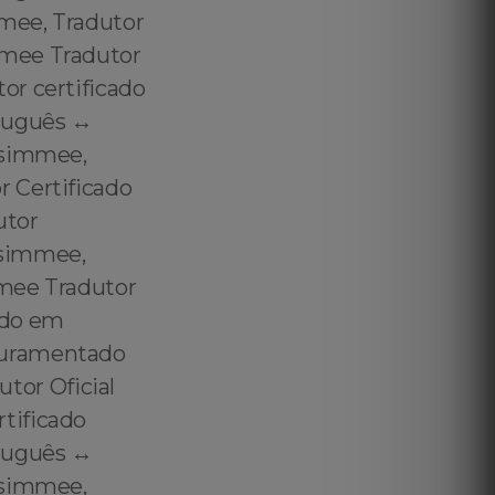
mee, Tradutor
mmee Tradutor
or certificado
tuguês ↔️
ssimmee,
r Certificado
utor
ssimmee,
mmee Tradutor
ado em
Juramentado
or Oficial
tificado
tuguês ↔️
ssimmee,