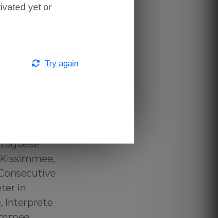
ivated yet or
tified
ificado
uês ↔️ English
simmee,
Try again
utor
hecido
 Portuguese
 Brazilian
nterpreter in
ortuguese
n Kissimmee,
 Consecutive
ter in
 Interprete
simmee