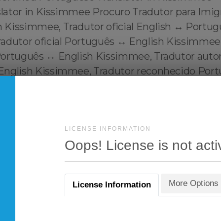
nslator in Kissimmee Procuro Tradutor para Imi
Kissimmee, Tradutor oficial English ↔️ Portug
adutor oficial Português ↔️ English Kissimmee
ortuguês ↔️ English Kissimmee, Tradutor auto
English Kissimmee, Tradutor reconhecido Port
mmee, Tradutor aprovado English ↔️ Português
ificado em Kissimmee (@tradutor certificado
amentado em Kissimmee (@tradutor jurament
adutor Juramentado em Kissimmee (@traduto
LICENSE INFORMATION
Oops! License is not acti
Tradutor Oficial em Kissimmee (@tradutor of
adutor em Kissimmee (@tradutor em Kissimme
anslator in Kissimmee, Portuguese to English T
More Options
License Information
azilian Translator in Kissimmee, Certified Bra
Kissimmee, Official Brazilian Translator in Kiss
anslator in Kissimmee, Certified Portuguese Tr