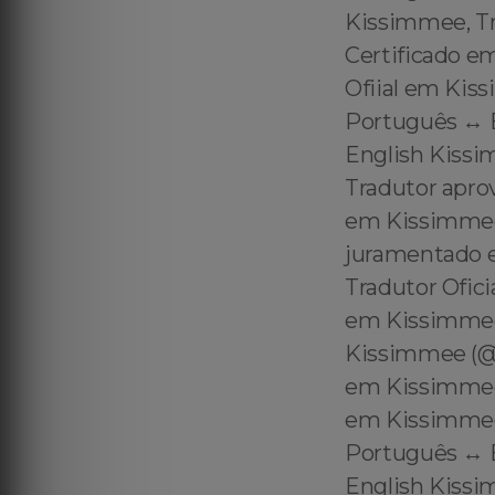
Kissimmee, Tr
Certificado e
Ofiial em Kis
Português ↔️ 
English Kissi
Tradutor apro
em Kissimmee
juramentado 
Tradutor Ofic
em Kissimmee
Kissimmee (@
em Kissimmee
em Kissimmee 
Português ↔️ 
English Kissi