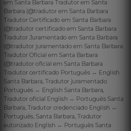
em Santa Barbara Tradutor em Santa
Barbara (@tradutor em Santa Barbara
Tradutor Certificado em Santa Barbara
(@tradutor certificado em Santa Barbara
Tradutor Juramentado em Santa Barbara
(@tradutor juramentado em Santa Barbara
Tradutor Oficial em Santa Barbara
(@tradutor oficial em Santa Barbara
Tradutor certificado Português ↔️ English
Santa Barbara, Tradutor juramentado
Português ↔️ English Santa Barbara,
Tradutor oficial English ↔️ Português Santa
Barbara, Tradutor credenciado English ↔️
Português, Santa Barbara, Tradutor
autorizado English ↔️ Português Santa