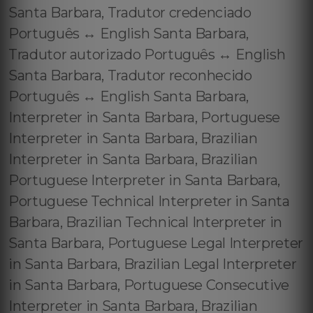
Santa Barbara, Tradutor credenciado
Português ↔️ English Santa Barbara,
Tradutor autorizado Português ↔️ English
Santa Barbara, Tradutor reconhecido
Português ↔️ English Santa Barbara,
Interpreter in Santa Barbara, Portuguese
Interpreter in Santa Barbara, Brazilian
Interpreter in Santa Barbara, Brazilian
Portuguese Interpreter in Santa Barbara,
Portuguese Technical Interpreter in Santa
Barbara, Brazilian Technical Interpreter in
Santa Barbara, Portuguese Legal Interpreter
in Santa Barbara, Brazilian Legal Interpreter
in Santa Barbara, Portuguese Consecutive
Interpreter in Santa Barbara, Brazilian