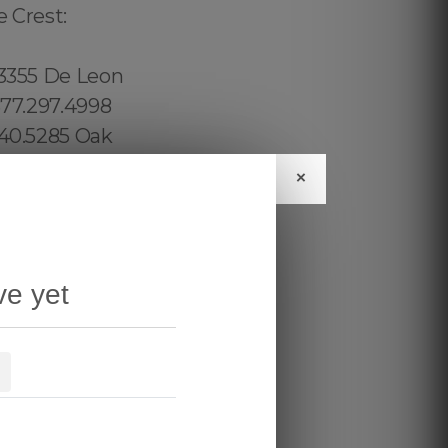
×
ve yet