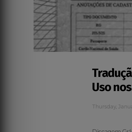
Traduçã
Uso nos
Thursday, Janua
Discagem Grát