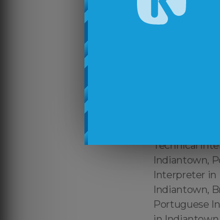
Translator in 
Certified Port
certificado En
Português ↔️ 
Português Ind
Indiantown, T
Tradutor reco
Indiantown, Po
Indiantown, B
Technical Inte
Indiantown, Po
Interpreter i
Indiantown, B
Portuguese In
in Indiantown