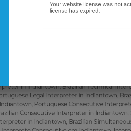
Your website license was not act
Indiantown, Official Portuguese Translator in In
license has expired.
uguese to English Translator in Indiantown, Tr
glish ↔️ Português Indiantown, Tradutor habili
English Indiantown, Tradutor juramentado Engl
iantown, Tradutor credenciado Português ↔️ E
radutor autorizado Português ↔️ English India
nhecido Português ↔️ English Indiantown, Inter
rtuguese Interpreter in Indiantown, Brazilian I
razilian Portuguese Interpreter in Indiantown,
rpreter in Indiantown, Brazilian Technical Interp
rtuguese Legal Interpreter in Indiantown, Braz
n Indiantown, Portuguese Consecutive Interpret
razilian Consecutive Interpreter in Indiantown
terpreter in Indiantown, Brazilian Simultaneous
, Interprete Consecutivo em Indiantown, Interp