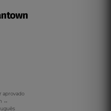
antown
r aprovado
h ↔️
tuguês