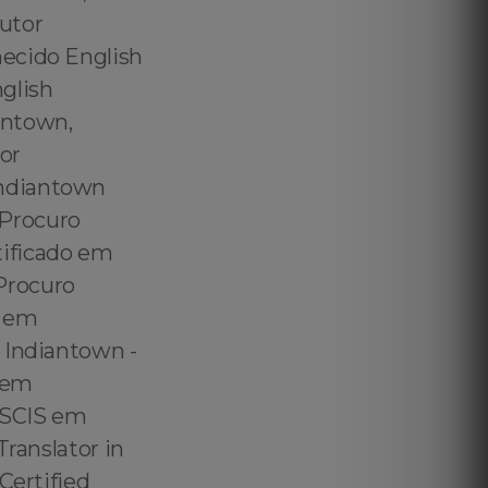
utor
hecido English
glish
antown,
or
Indiantown
 Procuro
tificado em
Procuro
S em
 Indiantown -
 em
 USCIS em
Translator in
Certified