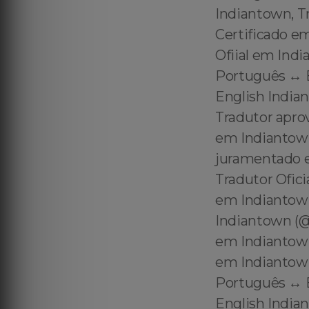
Indiantown, T
Certificado e
Ofiial em Indi
Português ↔️ 
English Indian
Tradutor apro
em Indiantown
juramentado 
Tradutor Ofic
em Indiantown
Indiantown (@
em Indiantown
em Indiantown
Português ↔️ 
English Indian