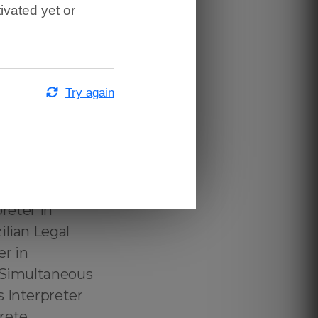
ivated yet or
diantown ,
adutor
tado
ish ↔️
Try again
nglish
ntown,
preter in
nterpreter in
 Portuguese
reter in
ilian Legal
er in
, Simultaneous
 Interpreter
rete