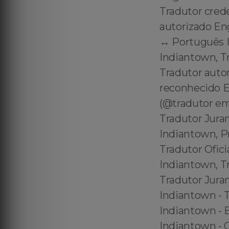
Tradutor cred
autorizado En
↔️ Português 
Indiantown, T
Tradutor auto
reconhecido E
(@tradutor em
Tradutor Jura
Indiantown, P
Tradutor Ofic
Indiantown, T
Tradutor Jura
Indiantown - 
Indiantown - B
Indiantown - C