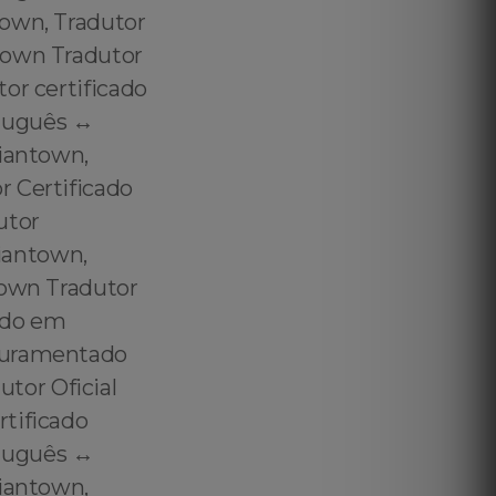
town, Tradutor
town Tradutor
or certificado
tuguês ↔️
diantown,
r Certificado
utor
iantown,
town Tradutor
ado em
 Juramentado
tor Oficial
rtificado
tuguês ↔️
diantown,