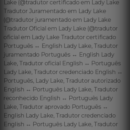
Lake (@tradutor certificado em Lady Lake
Tradutor Juramentado em Lady Lake
(@tradutor juramentado em Lady Lake
Tradutor Oficial em Lady Lake (@tradutor
oficial em Lady Lake Tradutor certificado
Português ↔️ English Lady Lake, Tradutor
juramentado Português ↔️ English Lady
Lake, Tradutor oficial English ↔️ Português
Lady Lake, Tradutor credenciado English ↔️
Português, Lady Lake, Tradutor autorizado
English ↔️ Português Lady Lake, Tradutor
reconhecido English ↔️ Português Lady
Lake, Tradutor aprovado Português ↔️
English Lady Lake, Tradutor credenciado
English ↔️ Português Lady Lake, Tradutor