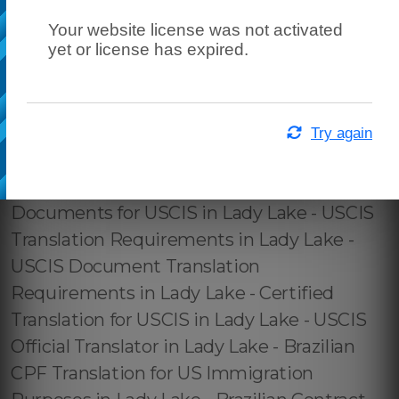
Your website license was not activated
yet or license has expired.
Try again