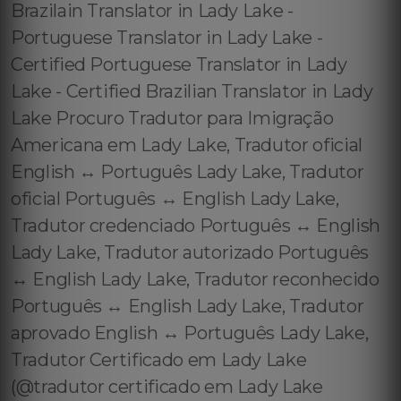
Brazilain Translator in Lady Lake -
Portuguese Translator in Lady Lake -
Certified Portuguese Translator in Lady
Lake - Certified Brazilian Translator in Lady
Lake Procuro Tradutor para Imigração
Americana em Lady Lake, Tradutor oficial
English ↔️ Português Lady Lake, Tradutor
oficial Português ↔️ English Lady Lake,
Tradutor credenciado Português ↔️ English
Lady Lake, Tradutor autorizado Português
↔️ English Lady Lake, Tradutor reconhecido
Português ↔️ English Lady Lake, Tradutor
aprovado English ↔️ Português Lady Lake,
Tradutor Certificado em Lady Lake
(@tradutor certificado em Lady Lake