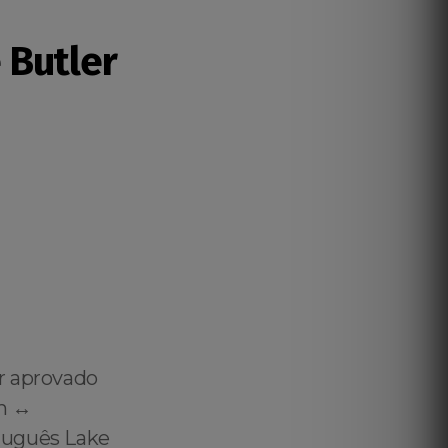
 Butler
r aprovado
h ↔️
tuguês Lake