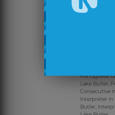
Certified Port
certificado En
Português ↔️ 
Português Lak
Butler, Tradut
reconhecido Po
Portuguese Int
Brazilian Port
Interpreter in
Portuguese Leg
Lake Butler, P
Consecutive I
Interpreter in
Butler, Inter
Lake Butler