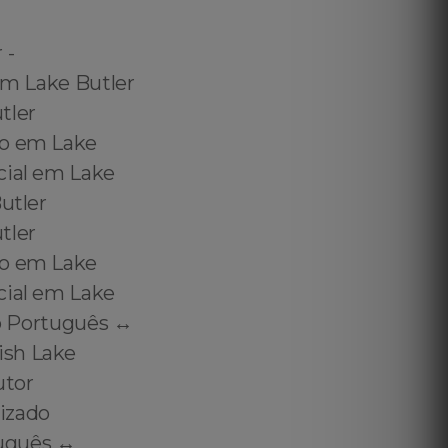
 to Translate Immigration Documents in Lake Butler - US Immigration Translation in Lake Butler - Immigration Translation US in Lake Butler - Certified Immigration Translator in Lake Butler - Immigration Certified Translator in Lake Butl