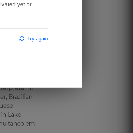
ivated yet or
adutor
tado
ish ↔️
nglish Lake
Try again
, Tradutor
Lake Butler,
 Lake Butler,
Technical
ake Butler,
nterpreter in
r, Brazilian
guese
 in Lake
imultaneo em