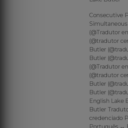
Consecutive Portuguese to English Interpreter in Lake Butler - Simultaneous Brazilian Interpreter in Lake Butler - Tradutor em Lake Butler (@Tradutor em Lake Butler ) Tradutor Certificado em Lake Butler (@tradutor certificado em Lake Butler ) Tradutor Juramentado em Lake Butler (@tradutor juramentado em Lake Butler ) Tradutor Oficial em Lake Butler (@tradutor oficial em Lake Butler ) Tradutor em Lake Butler (@Tradutor em Lake Butler ) Tradutor Certificado em Lake Butler (@tradutor certificado em Lake Butler ) Tradutor Juramentado em Lake Butler (@tradutor juramentado em Lake Butler ) Tradutor Oficial em Lake Butler (@tradutor oficial em Lake Butler ) Tradutor certificado Português ↔️ English Lake Butler Tradutor juramentado Português ↔️ English Lake Butler Tradutor oficial Português ↔️ English Lake Butler Tradutor credenciado Português ↔️ English Lake Butler Tradutor autorizado Português ↔️ English Lake Butler Tradutor reconhecido Português ↔️ English Lake Butler Tradutor aprovado Português ↔️ English Lake Butler Tradutor Juramentado e Certificado | Lake Butler Tradução Certificado e Juramnentado | Lake Butler Tradutor Certificado (Certified Translator em Lake Butler ) Tradutor Juramentado (Certified Translator em Lake Butler ) Tradutor Oficial (Official Translator em Lake Butler ) Immigration Certified Translator in Lake Butler Certified Immigration Translator in Lake Butler Certified Portuguese Translator in Lake Butler Portuguese Certified Translator in Lake Butler Brazilian Translator in Lake Butler Portuguese Translator in Lake Butler Brazilian Portuguese Translator in Lake Butler Certified Portuguese (Brazil) Translator in Lake Butler Certified Brazil (Portuguese) Translator in Lake Butler Immigration Official Translator in Lake Butler Official Immigration Translator in Lake Butler Official Portuguese Translator in Lake Butler Portuguese Official Translator in Lake Butler Official Brazilian Translator in Lake Butler Official Portuguese Translator in Lake Butler Official Brazilian Portuguese Translator in Lake Butler Official Portuguese (Brazil) Translator in Lake Butler n Official Brazil (Portuguese) Translator in Lake Butler Tradutor para USCIS em Lake Butler Tradutor Juramentado para USCIS em Lake Butler Tradutor 