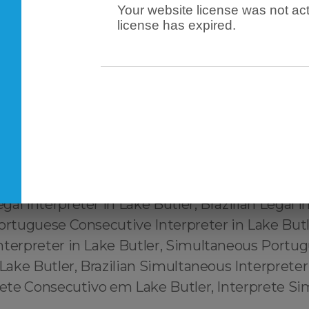
Your website license was not act
uguese to English Translator in Lake Butler, Tr
license has expired.
glish ↔️ Português Lake Butler, Tradutor habili
English Lake Butler, Tradutor juramentado Engl
e Butler, Tradutor credenciado Português ↔️ E
or autorizado Português ↔️ English Lake Butler
rtuguês ↔️ English Lake Butler, Interpreter in 
erpreter in Lake Butler, Brazilian Interpreter in
uguese Interpreter in Lake Butler, Portuguese 
 Lake Butler, Brazilian Technical Interpreter in L
al Interpreter in Lake Butler, Brazilian Legal I
ortuguese Consecutive Interpreter in Lake Butle
nterpreter in Lake Butler, Simultaneous Portu
 Lake Butler, Brazilian Simultaneous Interpreter
prete Consecutivo em Lake Butler, Interprete S