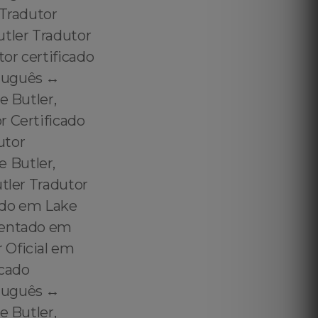
 Tradutor
utler Tradutor
tor certificado
tuguês ↔️
e Butler,
r Certificado
utor
 Butler,
tler Tradutor
ado em Lake
amentado em
 Oficial em
icado
tuguês ↔️
e Butler,