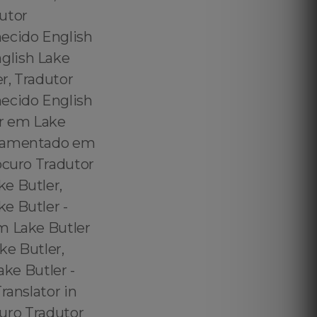
utor
hecido English
glish Lake
r, Tradutor
hecido English
or em Lake
Juramentado em
ocuro Tradutor
e Butler,
e Butler -
m Lake Butler
ke Butler,
ake Butler -
ranslator in
curo Tradutor