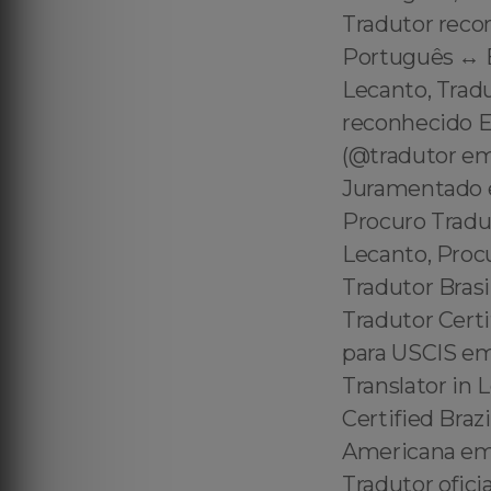
Tradutor reco
Português ↔️ 
Lecanto, Trad
reconhecido E
(@tradutor em
Juramentado e
Procuro Tradu
Lecanto, Proc
Tradutor Bras
Tradutor Certi
para USCIS em 
Translator in 
Certified Braz
Americana em 
Tradutor ofici