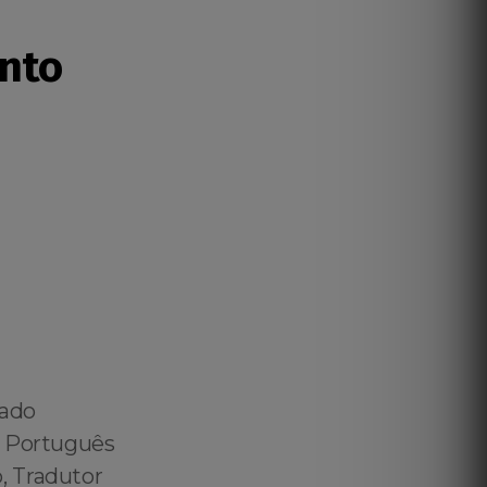
nto
vado
️ Português
, Tradutor