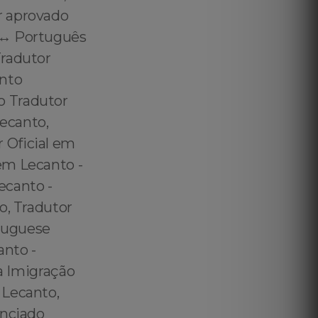
r aprovado
 ↔️ Português
Tradutor
anto
o Tradutor
ecanto,
 Oficial em
em Lecanto -
ecanto -
o, Tradutor
rtuguese
anto -
ra Imigração
 Lecanto,
enciado