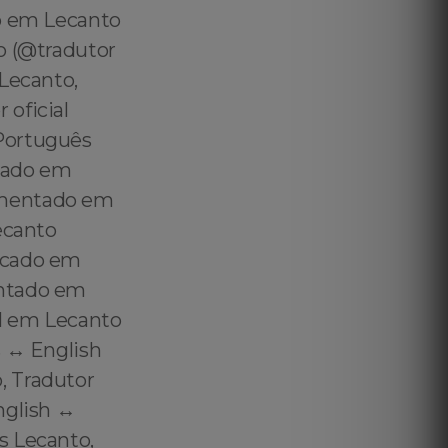
do em Lecanto
o (@tradutor
 Lecanto,
 oficial
 Português
icado em
amentado em
ecanto
icado em
entado em
l em Lecanto
 ↔️ English
, Tradutor
glish ↔️
s Lecanto,