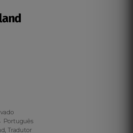
land
ovado
↔️ Português
d, Tradutor