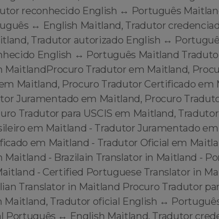
dutor reconhecido English ↔️ Português Maitlan
uguês ↔️ English Maitland, Tradutor credenciad
tland, Tradutor autorizado English ↔️ Portuguê
nhecido English ↔️ Português Maitland Tradut
 MaitlandProcuro Tradutor em Maitland, Procu
m Maitland, Procuro Tradutor Certificado em 
tor Juramentado em Maitland, Procuro Traduto
curo Tradutor para USCIS em Maitland, Traduto
asileiro em Maitland - Tradutor Juramentado em
ficado em Maitland - Tradutor Oficial em Maitl
Maitland - Brazilain Translator in Maitland - P
Maitland - Certified Portuguese Translator in Mai
ilian Translator in Maitland Procuro Tradutor pa
Maitland, Tradutor oficial English ↔️ Português
al Português ↔️ English Maitland, Tradutor cre