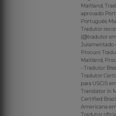
Maitland, Tra
aprovado Port
Português Mai
Tradutor reco
(@tradutor em
Juramentado e
Procuro Tradu
Maitland, Pro
- Tradutor Br
Tradutor Certi
para USCIS em 
Translator in 
Certified Braz
Americana em 
Tradutor ofici