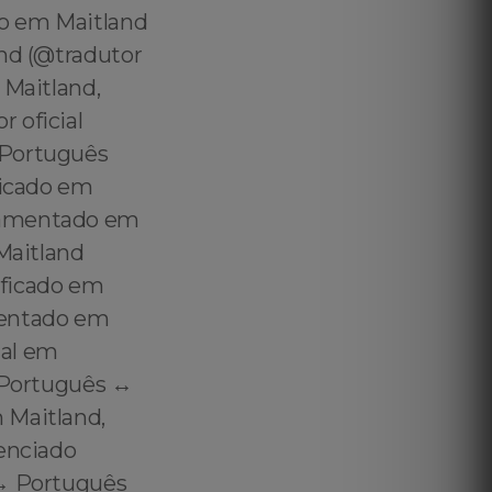
do em Maitland
and (@tradutor
 Maitland,
 oficial
 Português
ficado em
uramentado em
 Maitland
ificado em
mentado em
ial em
 Português ↔️
 Maitland,
denciado
↔️ Português