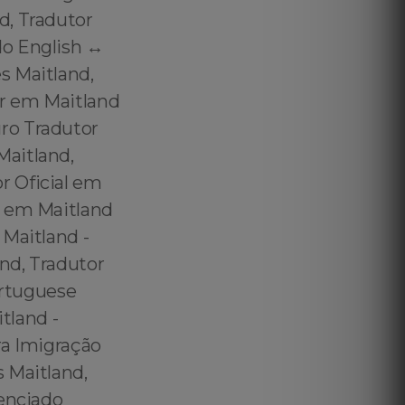
d, Tradutor
o English ↔️
s Maitland,
or em Maitland
ro Tradutor
Maitland,
r Oficial em
r em Maitland
 Maitland -
and, Tradutor
ortuguese
tland -
ra Imigração
 Maitland,
denciado