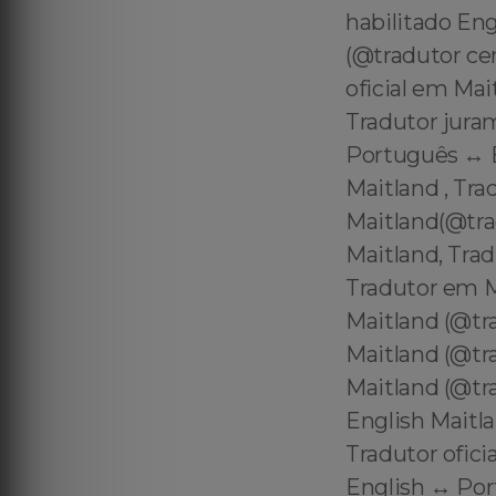
habilitado Eng
(@tradutor ce
oficial em Mai
Tradutor juram
Português ↔️ 
Maitland , Tra
Maitland(@tra
Maitland, Trad
Tradutor em M
Maitland (@tr
Maitland (@tr
Maitland (@tra
English Maitl
Tradutor ofici
English ↔️ Por