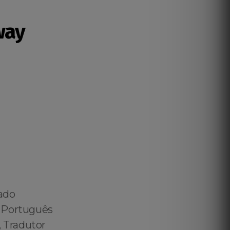
way
ado
️ Português
 Tradutor