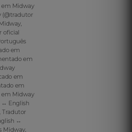
do em Midway
y (@tradutor
 Midway,
oficial
Português
cado em
amentado em
Midway
icado em
ntado em
l em Midway
 ↔️ English
 Tradutor
glish ↔️
s Midway,