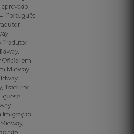
r aprovado
↔️ Português
radutor
way
 Tradutor
Midway,
 Oficial em
em Midway -
idway -
, Tradutor
tuguese
way -
a Imigração
 Midway,
enciado