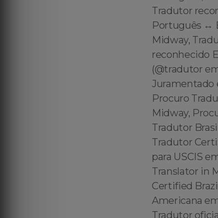
Tradutor reco
Português ↔️ 
Midway, Tradu
reconhecido 
(@tradutor e
Juramentado e
Procuro Tradu
Midway, Procu
Tradutor Bras
Tradutor Cert
para USCIS em
Translator in 
Certified Braz
Americana em 
Tradutor ofic