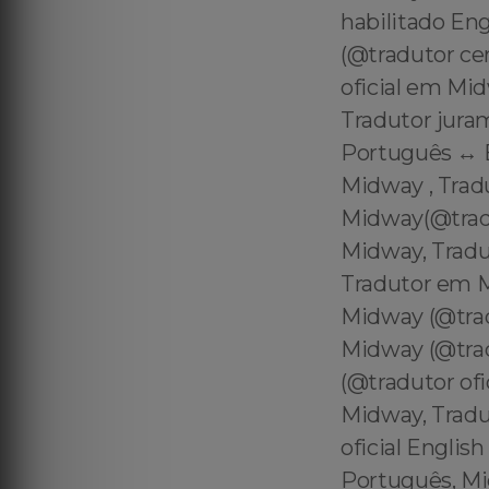
habilitado En
(@tradutor ce
oficial em Mi
Tradutor jura
Português ↔️ 
Midway , Trad
Midway(@trad
Midway, Tradu
Tradutor em 
Midway (@tra
Midway (@tra
(@tradutor of
Midway, Tradu
oficial Englis
Português, Mi