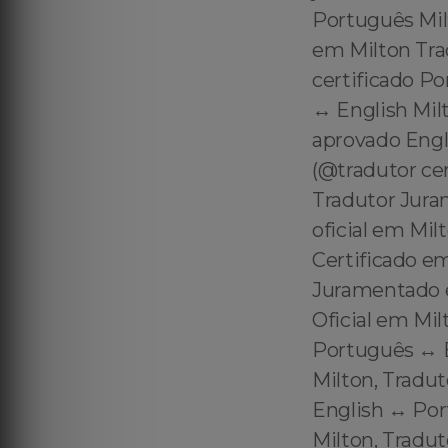
Português Milt
em Milton Trad
certificado P
↔️ English Mil
aprovado Engl
(@tradutor ce
Tradutor Jura
oficial em Mi
Certificado e
Juramentado 
Oficial em Mil
Português ↔️ 
Milton, Tradut
English ↔️ Por
Milton, Tradu