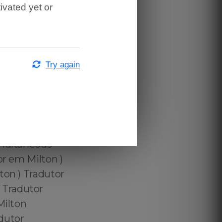
ivated yet or
n Portuguese
on, Brazilian
in Milton,
 Interpreter in
Try again
eous
rpreter in
taneo em
TA em Milton Tradutor Certificado Oficial da ATA em Milton, Traduções Juramentadas USCIS em Milton - Traduções Certificadas USCIS em Milton - Traduções Oficiais USCIS em Milton - USCIS Certified Translations in Milton - Serviços de Tradução Certificada USCIS em Milton - USCIS Certified Translator in Milton - How to Translate Immigration Documents in Milton - US Immigration Translation in Milton - Immigration Translation US in Milton - Certified Immigration Translator in Milton - Immigration Certified Translator in Milton - Immigration Certificate Translation in Milton - Immigration Certified Translation in Milton - Information About Translating Brazilian Documents for USCIS in Milton - USCIS Translation Services in Milton - USCIS Official Translation Services in Milton - USCIS Certified in Milton - Brazilian Birth Certificate for US Immigration Purposes in Milton - Brazilian Marriage Certificate for US Immigration Purposes in Milton - Brazilian Divorce Certificate for US Immigration Purposes in Milton - Brazilian Death Certificate for US Immigration Purposes in Milton - Brazilian Certificate for US Immigration Purposes in Milton - Brazilian Diploma for US Immigration Purposes in Milton - Brazilian Bank Statement for US Immigration Purposes in Milton - Brazilian Income Tax for US Immigration Purposes in Milton - Brazilian Criminal Records for US Immigration Purposes in Milton - Brazilian Medication Translation for US Immigration Purposes in Milton - Brazilian Civil Registry Stamp Tran