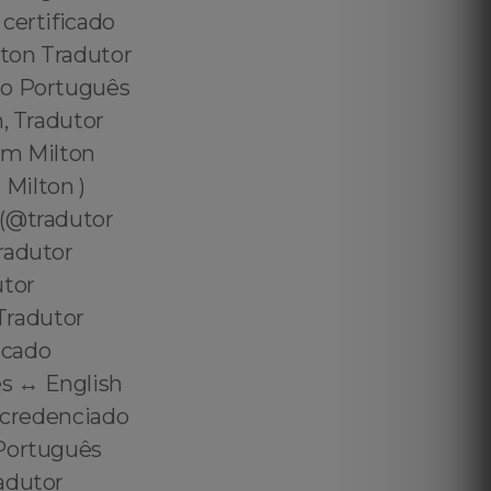
certificado
lton Tradutor
do Português
n, Tradutor
em Milton
Milton )
 (@tradutor
radutor
utor
Tradutor
icado
s ↔️ English
r credenciado
 Português
adutor