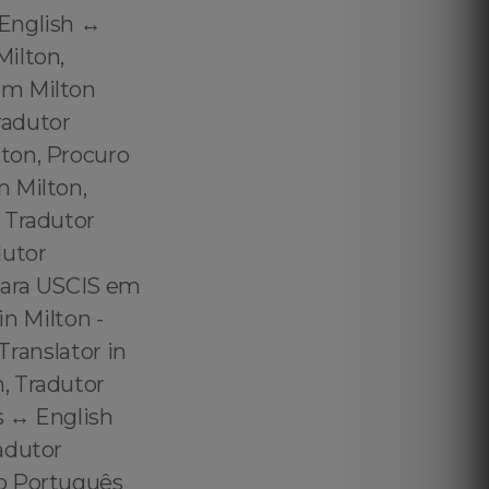
English ↔️
Milton,
em Milton
radutor
ton, Procuro
m Milton,
 Tradutor
dutor
 para USCIS em
in Milton -
Translator in
, Tradutor
s ↔️ English
adutor
do Português