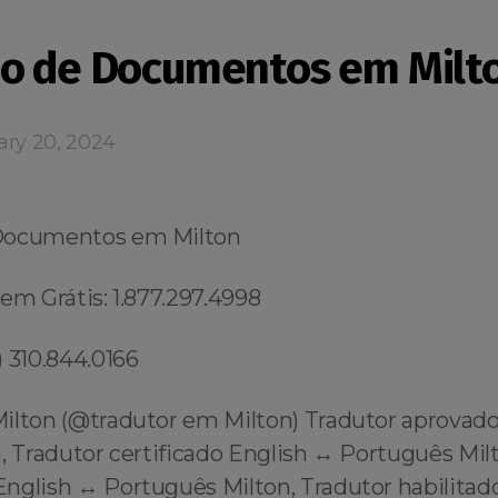
o de Documentos em Milt
ary 20, 2024
Documentos em Milton
em Grátis: 1.877.297.4998
 310.844.0166
ilton (@tradutor em Milton) Tradutor aprovad
, Tradutor certificado English ↔️ Português Mil
nglish ↔️ Português Milton, Tradutor habilitado