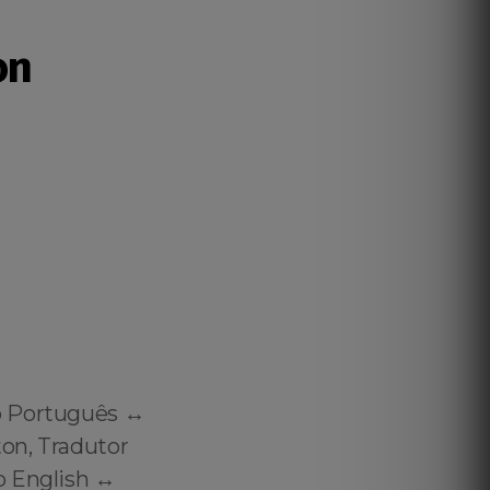
on
o Português ↔️
ton, Tradutor
 English ↔️