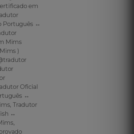
ertificado em
radutor
o Português ↔️
adutor
 em Mims
 Mims )
@tradutor
dutor
or
utor Oficial
rtuguês ↔️
ims, Tradutor
ish ↔️
Mims,
aprovado