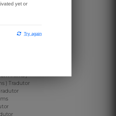
ivated yet or
se Technical
 Portuguese
s, Portuguese
reter in
Try again
an
em Mims,
 - Immigration Certified Translator in Mims - Immigration Certificate Translation in Mims - Immigration Certified Translation in Mims - Information About Translating Brazilian Documents for USCIS in Mims - USCIS Translation Services in Mims - USCIS Official Translation Services in Mims - USCIS Certified in Mims - Brazilian Birth Certificate for US Immigration Purposes in Mims - Brazilian Marriage Certificate for US Immigration Purposes in Mims - Brazilian Divorce Certificate for US Immigration Purposes in Mims - Brazilian Death Certificate for US Immigration Purposes in Mims - Brazilian Certificate for US Immigration Purposes in Mims - Brazilian Diploma for US Immigration Purposes in Mims - Brazilian Bank Statement for US Immigration Purposes in Mims - Brazilian Income Tax for US Immigration Purposes in Mims - Brazilian Criminal Records for US Immigration Purposes in Mims - Brazilian Medication Translation for US Immigration Purposes in Mims - Brazilian Civil Registry Stamp Translation for US Immigration Purposes in Mims - Brazilian Technical Translation for US Immigration Purposes in Mims - Brazilian Court Papers Translation for US Immigration Purposes in Mims - Brazilian Adoption Translation for US Immigration Purposes in Mims - Simultaneous Portuguese Interpreter in Mims - Simultaneous Portuguese Technical Interprere in Mims Traduzir para USCIS em Mims - Traduzir Documentos para USCIS em Mims