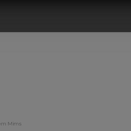
 em Mims