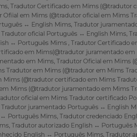
s, Tradutor Certificado em Mims (@tradutor c
 Ofiial em Mims (@tradutor oficial em Mims T
ortuguês ↔️ English Mims, Tradutor juramentad
Tradutor oficial Português ↔️ English Mims, Tr
ish ↔️ Português Mims , Tradutor Certificado
rtificado em Mims(@tradutor juramentado em
mentado em Mims, Tradutor Oficial em Mims (
ims Tradutor em Mims (@tradutor em Mims Tra
m Mims (@tradutor certificado em Mims Tradut
em Mims (@tradutor juramentado em Mims Trad
dutor oficial em Mims Tradutor certificado Po
 Tradutor juramentado Português ↔️ English M
h ↔️ Português Mims, Tradutor credenciado Engl
ms, Tradutor autorizado English ↔️ Português 
nhecido English ↔️ Português Mims, Tradutor 