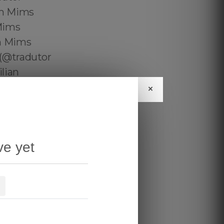
em Mims
Mims
m Mims
(@tradutor
lian
ator in Mims
×
in Mims,
n Mims,
Translator in
ve yet
radutor
ortuguês ↔️
ims, Tradutor
 Português ↔️
ims,
n Interpreter