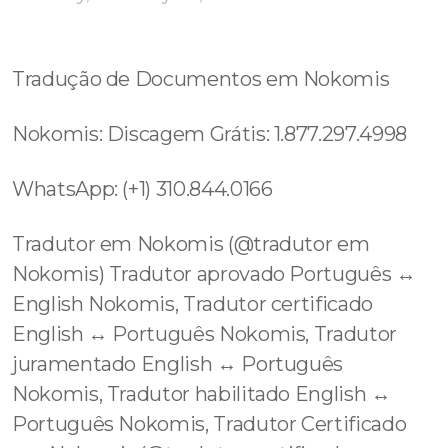
Tradução de Documentos em Nokomis
Nokomis: Discagem Grátis: 1.877.297.4998
WhatsApp: (+1) 310.844.0166
Tradutor em Nokomis (@tradutor em
Nokomis) Tradutor aprovado Português ↔️
English Nokomis, Tradutor certificado
English ↔️ Português Nokomis, Tradutor
juramentado English ↔️ Português
Nokomis, Tradutor habilitado English ↔️
Português Nokomis, Tradutor Certificado