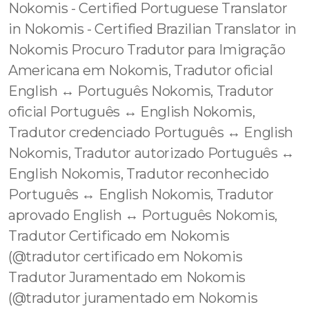
Nokomis - Certified Portuguese Translator
in Nokomis - Certified Brazilian Translator in
Nokomis Procuro Tradutor para Imigração
Americana em Nokomis, Tradutor oficial
English ↔️ Português Nokomis, Tradutor
oficial Português ↔️ English Nokomis,
Tradutor credenciado Português ↔️ English
Nokomis, Tradutor autorizado Português ↔️
English Nokomis, Tradutor reconhecido
Português ↔️ English Nokomis, Tradutor
aprovado English ↔️ Português Nokomis,
Tradutor Certificado em Nokomis
(@tradutor certificado em Nokomis
Tradutor Juramentado em Nokomis
(@tradutor juramentado em Nokomis