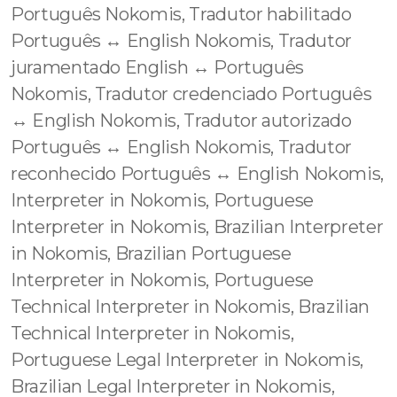
Português Nokomis, Tradutor habilitado
Português ↔️ English Nokomis, Tradutor
juramentado English ↔️ Português
Nokomis, Tradutor credenciado Português
↔️ English Nokomis, Tradutor autorizado
Português ↔️ English Nokomis, Tradutor
reconhecido Português ↔️ English Nokomis,
Interpreter in Nokomis, Portuguese
Interpreter in Nokomis, Brazilian Interpreter
in Nokomis, Brazilian Portuguese
Interpreter in Nokomis, Portuguese
Technical Interpreter in Nokomis, Brazilian
Technical Interpreter in Nokomis,
Portuguese Legal Interpreter in Nokomis,
Brazilian Legal Interpreter in Nokomis,