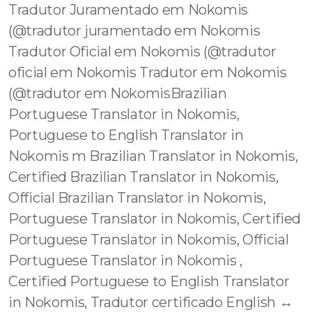
Tradutor Juramentado em Nokomis
(@tradutor juramentado em Nokomis
Tradutor Oficial em Nokomis (@tradutor
oficial em Nokomis Tradutor em Nokomis
(@tradutor em NokomisBrazilian
Portuguese Translator in Nokomis,
Portuguese to English Translator in
Nokomis m Brazilian Translator in Nokomis,
Certified Brazilian Translator in Nokomis,
Official Brazilian Translator in Nokomis,
Portuguese Translator in Nokomis, Certified
Portuguese Translator in Nokomis, Official
Portuguese Translator in Nokomis ,
Certified Portuguese to English Translator
in Nokomis, Tradutor certificado English ↔️