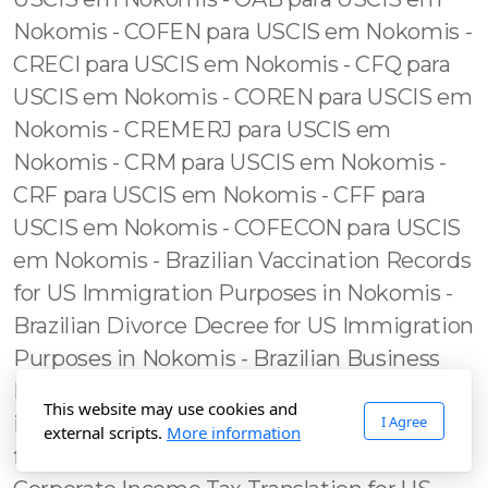
This website may use cookies and
I Agree
external scripts.
More information