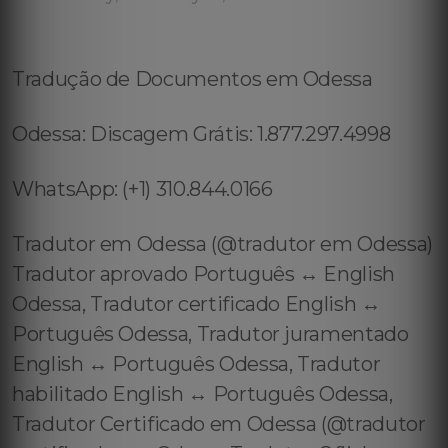
Tradução de Documentos em Odessa
Odessa: Discagem Grátis: 1.877.297.4998
WhatsApp: (+1) 310.844.0166
Tradutor em Odessa (@tradutor em Odessa)
Tradutor aprovado Português ↔️ English
Odessa, Tradutor certificado English ↔️
Português Odessa, Tradutor juramentado
English ↔️ Português Odessa, Tradutor
habilitado English ↔️ Português Odessa,
Tradutor Certificado em Odessa (@tradutor