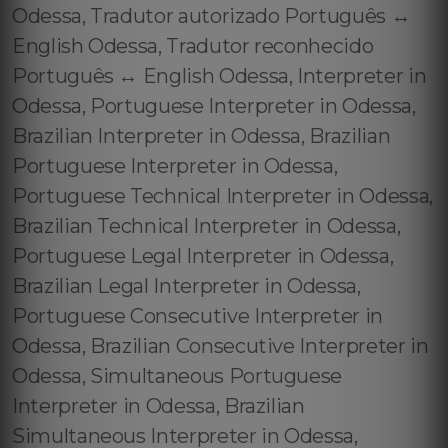
Odessa, Tradutor autorizado Português ↔️
English Odessa, Tradutor reconhecido
Português ↔️ English Odessa, Interpreter in
Odessa, Portuguese Interpreter in Odessa,
Brazilian Interpreter in Odessa, Brazilian
Portuguese Interpreter in Odessa,
Portuguese Technical Interpreter in Odessa,
Brazilian Technical Interpreter in Odessa,
Portuguese Legal Interpreter in Odessa,
Brazilian Legal Interpreter in Odessa,
Portuguese Consecutive Interpreter in
Odessa, Brazilian Consecutive Interpreter in
Odessa, Simultaneous Portuguese
Interpreter in Odessa, Brazilian
Simultaneous Interpreter in Odessa,