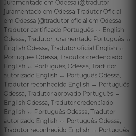
Juramentado em Odessa (@tradutor
juramentado em Odessa Tradutor Oficial
em Odessa (@tradutor oficial em Odessa
Tradutor certificado Português ↔️ English
Odessa, Tradutor juramentado Português ↔️
English Odessa, Tradutor oficial English ↔️
Português Odessa, Tradutor credenciado
English ↔️ Português, Odessa, Tradutor
autorizado English ↔️ Português Odessa,
Tradutor reconhecido English ↔️ Português
Odessa, Tradutor aprovado Português ↔️
English Odessa, Tradutor credenciado
English ↔️ Português Odessa, Tradutor
autorizado English ↔️ Português Odessa,
Tradutor reconhecido English ↔️ Português