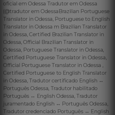
oficial em Odessa Tradutor em Odessa
(@tradutor em OdessaBrazilian Portuguese
Translator in Odessa, Portuguese to English
Translator in Odessa m Brazilian Translator
in Odessa, Certified Brazilian Translator in
Odessa, Official Brazilian Translator in
Odessa, Portuguese Translator in Odessa,
Certified Portuguese Translator in Odessa,
Official Portuguese Translator in Odessa ,
Certified Portuguese to English Translator
in Odessa, Tradutor certificado English ↔️
Português Odessa, Tradutor habilitado
Português ↔️ English Odessa, Tradutor
juramentado English ↔️ Português Odessa,
Tradutor credenciado Português ↔️ English