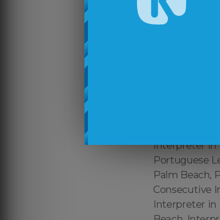
Translator in 
Certified Port
certificado En
Português ↔️ 
Português Pal
Beach, Tradut
reconhecido P
Portuguese Int
Brazilian Por
Interpreter in
Portuguese Leg
Palm Beach, P
Consecutive I
Interpreter in
Beach, Interp