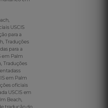
cial Portuguese to English Translation for US Immigration Purposes in Palm Beach – Certified Portuguese to English Translation for US Immigration Purposes in Palm Beach – Brazilian Official Translations for US Immigration Purposes in Palm Beach - Brazilian Employment Verification Translation for US Immigration Purposes in Palm Beach – Brazilian Public Deed Translation for US Immigration Purposes in Palm Beach – Brazilian Financial Statements Translation for US Immigration Purposes in Palm Beach – Brazilian Checking Account Statement Translation for US Immigration Purposes in Palm Beach - Brazilian Savings Account S