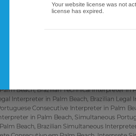
Your website license was not act
Palm Beach, Official Portuguese Translator in P
license has expired.
uguese to English Translator in Palm Beach, Tr
glish ↔️ Português Palm Beach, Tradutor habili
English Palm Beach, Tradutor juramentado Engl
m Beach, Tradutor credenciado Português ↔️ 
or autorizado Português ↔️ English Palm Beach
ortuguês ↔️ English Palm Beach, Interpreter i
erpreter in Palm Beach, Brazilian Interpreter 
tuguese Interpreter in Palm Beach, Portuguese 
 Palm Beach, Brazilian Technical Interpreter in
al Interpreter in Palm Beach, Brazilian Legal I
ortuguese Consecutive Interpreter in Palm Bea
nterpreter in Palm Beach, Simultaneous Portu
 Palm Beach, Brazilian Simultaneous Interprete
rete Consecutivo em Palm Beach, Interprete 