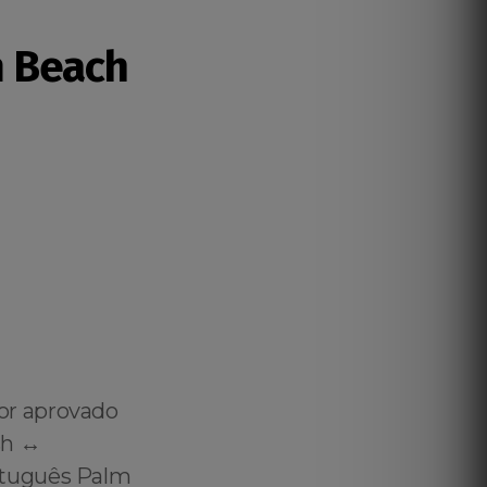
m Beach
or aprovado
h ↔️
rtuguês Palm