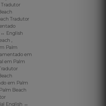
 Tradutor
Beach
each Tradutor
mentado
↔️ English
each ,
 em Palm
uramentado em
ial em Palm
Tradutor
Beach
tado em Palm
m Palm Beach
tor
al English ↔️