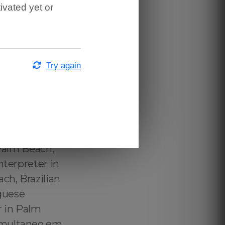
ivated yet or
alm Beach ,
adutor
tado
ish ↔️
Try again
English Palm
, Tradutor
n Palm Beach,
in Palm Beach,
Technical
 Palm Beach,
nterpreter in
ch, Brazilian
guese
r in Palm
Simultaneo em