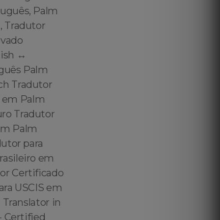
tuguês, Palm
, Tradutor
ovado
ish ↔️
uguês Palm
ch Tradutor
r em Palm
ro Tradutor
 em Palm
utor para
asileiro em
r Certificado
para USCIS em
Translator in
 Certified