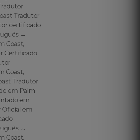
Tradutor
oast Tradutor
or certificado
tuguês ↔️
lm Coast,
r Certificado
utor
m Coast,
oast Tradutor
ado em Palm
mentado em
 Oficial em
icado
tuguês ↔️
lm Coast,