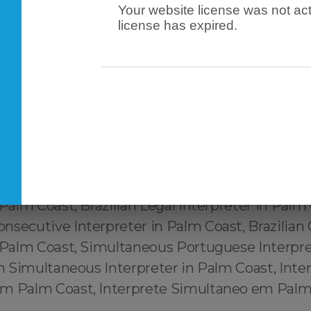
Your website license was not act
English Translator in Palm Coast, Tradutor cert
license has expired.
rtuguês Palm Coast, Tradutor habilitado Portug
radutor juramentado English ↔️ Português Pal
enciado Português ↔️ English Palm Coast, Trad
rtuguês ↔️ English Palm Coast, Tradutor recon
English Palm Coast, Interpreter in Palm Coast,
 Palm Coast, Brazilian Interpreter in Palm Coast,
terpreter in Palm Coast, Portuguese Technical 
azilian Technical Interpreter in Palm Coast, P
 Palm Coast, Brazilian Legal Interpreter in Palm
nsecutive Interpreter in Palm Coast, Brazilian
n Palm Coast, Simultaneous Portuguese Interpre
an Simultaneous Interpreter in Palm Coast, Inte
m Palm Coast, Interprete Simultaneo em Palm