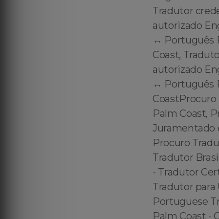
Tradutor cred
autorizado En
↔️ Português 
Coast, Tradut
autorizado En
↔️ Português
CoastProcuro
Palm Coast, P
Juramentado e
Procuro Tradu
Tradutor Bras
- Tradutor Cer
Tradutor para 
Portuguese Tra
Palm Coast - C