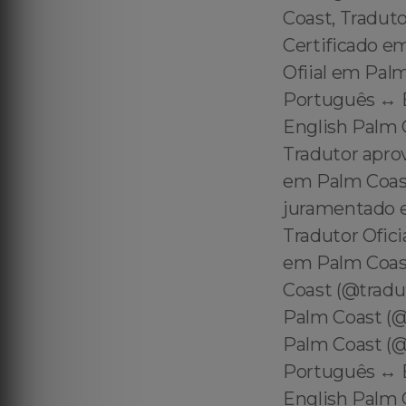
Coast, Traduto
Certificado e
Ofiial em Palm
Português ↔️ 
English Palm C
Tradutor apro
em Palm Coast
juramentado 
Tradutor Ofic
em Palm Coast
Coast (@tradu
Palm Coast (@
Palm Coast (@
Português ↔️ 
English Palm C