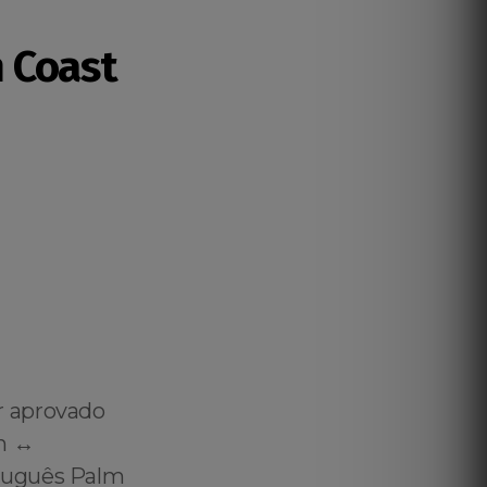
 Coast
r aprovado
h ↔️
rtuguês Palm