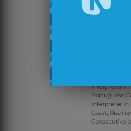
Portuguese to 
English ↔️ Po
Palm Coast, T
Tradutor cred
autorizado Po
Português ↔️ 
Interpreter in
Portuguese In
Palm Coast, Br
Interpreter in
Portuguese Co
Interpreter i
Coast, Brazili
Consecutivo e