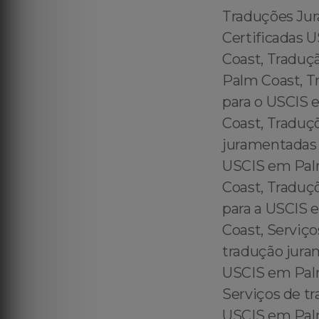
Traduções Juramentadas USCIS em Palm Coast em Palm Coast, Traduções Certificadas USCIS em Palm Coast, Traduções Oficiais USCIS em Palm Coast, Tradução para USCIS em Palm Coast, Tradução para a USCIS em Palm Coast, Tradução para o USCIS em Palm Coast, Traduções certificadas para o USCIS em Palm Coast, Traduções certificadas para a USCIS em Palm Coast, Traduções certificadas junto ao USCIS em Palm Coast, Traduções juramentadas para o USCIS em Palm Coast, Traduções juramentadas para a USCIS em Palm Coast, Traduções juramentadass junto ao USCIS em Palm Coast, Traduções oficiais para o USCIS em Palm Coast, Traduções oficiais para a USCIS em Palm Coast, Traduções oficiais junto ao USCIS em Palm Coast, Serviços de tradução certificada USCIS em Palm Coast, Serviços de tradução juramentada USCIS em Palm Coast, Serviços de tradução oficial USCIS em Palm Coast, Serviços de tradução do USCIS em Palm Coast, Serviços de tradução da USCIS em Palm Coast, Serviços de tradução para USCIS em Palm Coast, Serviços de tradução para o USCIS em Palm Coast, Serviços de tradução para a USCIS em Palm Coast, Serviços de tradução junto ao USCIS em Palm Coast, Tradução juramentada para imigração em Palm Coast, Tradução certificada para imigração em Palm Coast, Tradução oficiai para imigração em Palm Coast, Tradução para Imigração - Estados Unidos em Palm Coast, Tradução para Imigração - EUA em Palm Coast, Tradução para Imigração Americana - Estados Unidos em Palm Coast, Tradução para Imigração Norte Americana - Estados Unidos em Palm Coast, Serviço de Tradução | USCIS em Palm Coast, Serviço de Tradução Certificada | USCIS em Palm Coast, Serviço de Tradução Oficial | USCIS em Palm Coast, Serviço de Tradução Juramentada | USCIS em Palm Coast, Tradução juramentada ao inglês de documentos para imigração em Palm Coast, Tradução certificada ao inglês de documentos para imigração em Palm Coast,