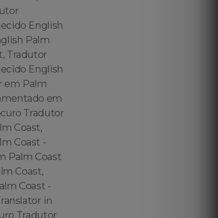
utor
hecido English
nglish Palm
, Tradutor
hecido English
or em Palm
uramentado em
ocuro Tradutor
lm Coast,
lm Coast -
em Palm Coast
alm Coast,
alm Coast -
ranslator in
curo Tradutor