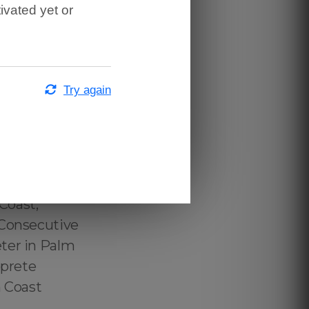
ivated yet or
ificado
uês ↔️ English
m Coast,
utor
Try again
hecido
 Portuguese
 Brazilian
Interpreter in
ortuguese Legal
 Coast,
 Consecutive
ter in Palm
rprete
 Coast