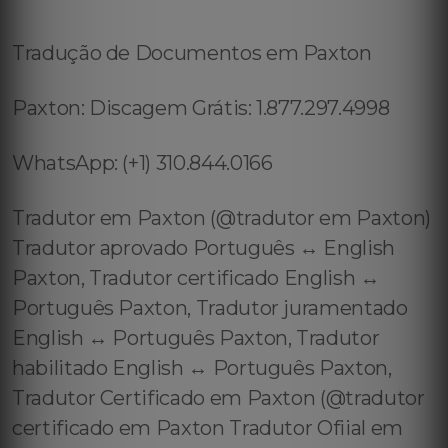
Tradução de Documentos em Paxton
Paxton: Discagem Grátis: 1.877.297.4998
WhatsApp: (+1) 310.844.0166
Tradutor em Paxton (@tradutor em Paxton)
Tradutor aprovado Português ↔️ English
Paxton, Tradutor certificado English ↔️
Português Paxton, Tradutor juramentado
English ↔️ Português Paxton, Tradutor
habilitado English ↔️ Português Paxton,
Tradutor Certificado em Paxton (@tradutor
certificado em Paxton Tradutor Ofiial em