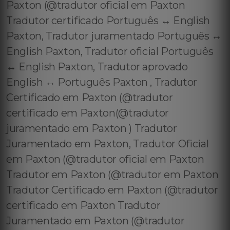
Paxton (@tradutor oficial em Paxton
Tradutor certificado Português ↔️ English
Paxton, Tradutor juramentado Português ↔️
English Paxton, Tradutor oficial Português
↔️ English Paxton, Tradutor aprovado
English ↔️ Português Paxton , Tradutor
Certificado em Paxton (@tradutor
certificado em Paxton(@tradutor
juramentado em Paxton ) Tradutor
Juramentado em Paxton, Tradutor Oficial
em Paxton (@tradutor oficial em Paxton
Tradutor em Paxton (@tradutor em Paxton
Tradutor Certificado em Paxton (@tradutor
certificado em Paxton Tradutor
Juramentado em Paxton (@tradutor