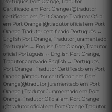
Português Port Orange, Tradutor
Certificado em Port Orange (@tradutor
certificado em Port Orange Tradutor Ofiial
em Port Orange (@tradutor oficial em Port
Orange Tradutor certificado Português ↔️
English Port Orange, Tradutor juramentado
Português ↔️ English Port Orange, Tradutor
oficial Português ↔️ English Port Orange,
Tradutor aprovado English ↔️ Português
Port Orange , Tradutor Certificado em Port
Orange (@tradutor certificado em Port
Orange(@tradutor juramentado em Port
Orange ) Tradutor Juramentado em Port
Orange, Tradutor Oficial em Port Orange
(@tradutor oficial em Port Orange Tradutor