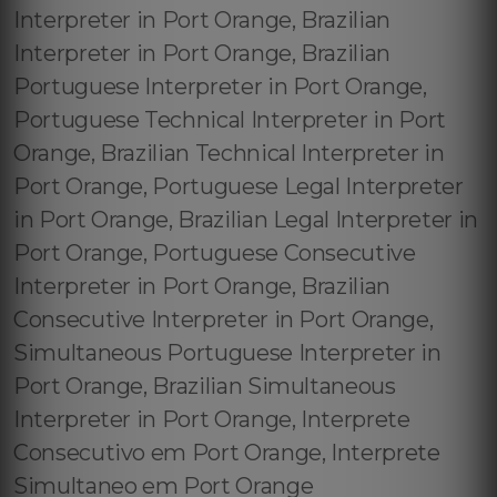
Interpreter in Port Orange, Brazilian
Interpreter in Port Orange, Brazilian
Portuguese Interpreter in Port Orange,
Portuguese Technical Interpreter in Port
Orange, Brazilian Technical Interpreter in
Port Orange, Portuguese Legal Interpreter
in Port Orange, Brazilian Legal Interpreter in
Port Orange, Portuguese Consecutive
Interpreter in Port Orange, Brazilian
Consecutive Interpreter in Port Orange,
Simultaneous Portuguese Interpreter in
Port Orange, Brazilian Simultaneous
Interpreter in Port Orange, Interprete
Consecutivo em Port Orange, Interprete
Simultaneo em Port Orange