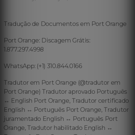
Tradução de Documentos em Port Orange
Port Orange: Discagem Grátis:
1.877.297.4998
WhatsApp: (+1) 310.844.0166
Tradutor em Port Orange (@tradutor em
Port Orange) Tradutor aprovado Português
↔️ English Port Orange, Tradutor certificado
English ↔️ Português Port Orange, Tradutor
juramentado English ↔️ Português Port
Orange, Tradutor habilitado English ↔️