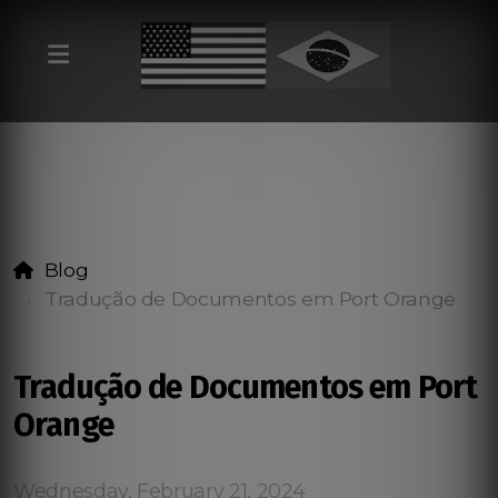
Blog
Tradução de Documentos em Port Orange
Tradução de Documentos em Port
Orange
Wednesday, February 21, 2024