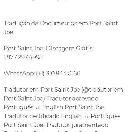
Tradução de Documentos em Port Saint
Joe
Port Saint Joe: Discagem Grátis:
1.877.297.4998
WhatsApp: (+1) 310.844.0166
Tradutor em Port Saint Joe (@tradutor em
Port Saint Joe) Tradutor aprovado
Português ↔️ English Port Saint Joe,
Tradutor certificado English ↔️ Português
Port Saint Joe, Tradutor juramentado