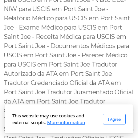
This website may use cookies and
I Agree
external scripts.
More information