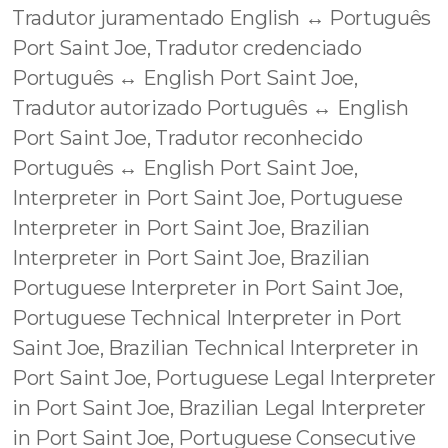
Tradutor juramentado English ↔️ Português
Port Saint Joe, Tradutor credenciado
Português ↔️ English Port Saint Joe,
Tradutor autorizado Português ↔️ English
Port Saint Joe, Tradutor reconhecido
Português ↔️ English Port Saint Joe,
Interpreter in Port Saint Joe, Portuguese
Interpreter in Port Saint Joe, Brazilian
Interpreter in Port Saint Joe, Brazilian
Portuguese Interpreter in Port Saint Joe,
Portuguese Technical Interpreter in Port
Saint Joe, Brazilian Technical Interpreter in
Port Saint Joe, Portuguese Legal Interpreter
in Port Saint Joe, Brazilian Legal Interpreter
in Port Saint Joe, Portuguese Consecutive