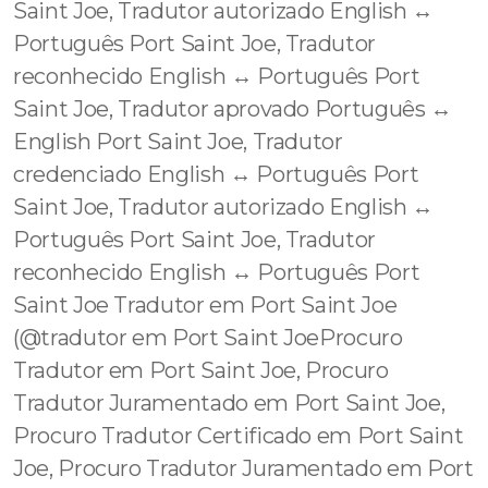
Saint Joe, Tradutor autorizado English ↔️
Português Port Saint Joe, Tradutor
reconhecido English ↔️ Português Port
Saint Joe, Tradutor aprovado Português ↔️
English Port Saint Joe, Tradutor
credenciado English ↔️ Português Port
Saint Joe, Tradutor autorizado English ↔️
Português Port Saint Joe, Tradutor
reconhecido English ↔️ Português Port
Saint Joe Tradutor em Port Saint Joe
(@tradutor em Port Saint JoeProcuro
Tradutor em Port Saint Joe, Procuro
Tradutor Juramentado em Port Saint Joe,
Procuro Tradutor Certificado em Port Saint
Joe, Procuro Tradutor Juramentado em Port