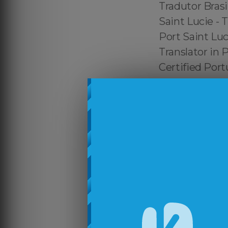
Tradutor Bras
Saint Lucie - 
Port Saint Luc
Translator in 
Certified Port
Translator in
em Port Saint 
Tradutor ofici
credenciado P
Português ↔️ 
English Port S
Saint Lucie, T
certificado e
(@tradutor ju
Port Saint Lu