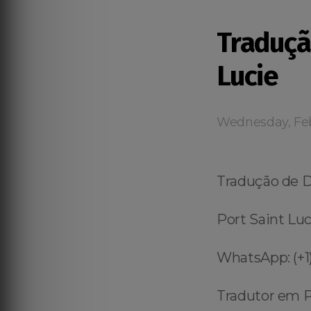
Traduçã
Lucie
Wednesday, Feb
Tradução de 
Port Saint Luc
WhatsApp: (+1)
Tradutor em P