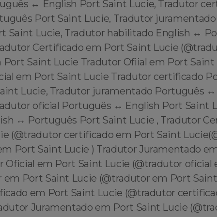
guês ↔️ English Port Saint Lucie, Tradutor cer
rtuguês Port Saint Lucie, Tradutor juramentado
 Saint Lucie, Tradutor habilitado English ↔️ P
radutor Certificado em Port Saint Lucie (@trad
 Port Saint Lucie Tradutor Ofiial em Port Saint
cial em Port Saint Lucie Tradutor certificado P
Saint Lucie, Tradutor juramentado Português ↔️
radutor oficial Português ↔️ English Port Saint 
sh ↔️ Português Port Saint Lucie , Tradutor Ce
cie (@tradutor certificado em Port Saint Lucie(
m Port Saint Lucie ) Tradutor Juramentado em
r Oficial em Port Saint Lucie (@tradutor oficial
r em Port Saint Lucie (@tradutor em Port Saint
ficado em Port Saint Lucie (@tradutor certific
radutor Juramentado em Port Saint Lucie (@tra