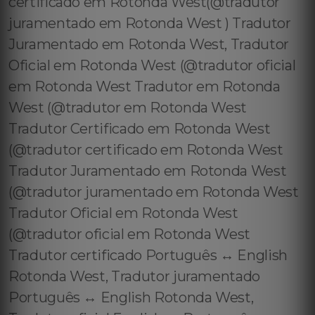
certificado em Rotonda West(@tradutor
juramentado em Rotonda West ) Tradutor
Juramentado em Rotonda West, Tradutor
Oficial em Rotonda West (@tradutor oficial
em Rotonda West Tradutor em Rotonda
West (@tradutor em Rotonda West
Tradutor Certificado em Rotonda West
(@tradutor certificado em Rotonda West
Tradutor Juramentado em Rotonda West
(@tradutor juramentado em Rotonda West
Tradutor Oficial em Rotonda West
(@tradutor oficial em Rotonda West
Tradutor certificado Português ↔️ English
Rotonda West, Tradutor juramentado
Português ↔️ English Rotonda West,