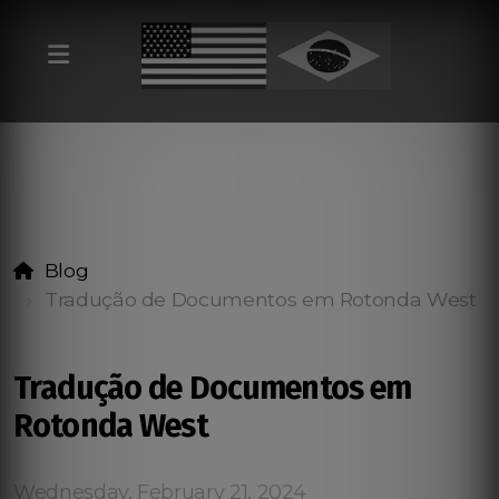
Blog
Tradução de Documentos em Rotonda West
Tradução de Documentos em
Rotonda West
Wednesday, February 21, 2024