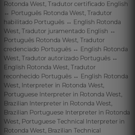
Rotonda West, Tradutor certificado English
↔️ Português Rotonda West, Tradutor
habilitado Português ↔️ English Rotonda
West, Tradutor juramentado English ↔️
Português Rotonda West, Tradutor
credenciado Português ↔️ English Rotonda
West, Tradutor autorizado Português ↔️
English Rotonda West, Tradutor
reconhecido Português ↔️ English Rotonda
West, Interpreter in Rotonda West,
Portuguese Interpreter in Rotonda West,
Brazilian Interpreter in Rotonda West,
Brazilian Portuguese Interpreter in Rotonda
West, Portuguese Technical Interpreter in
Rotonda West, Brazilian Technical