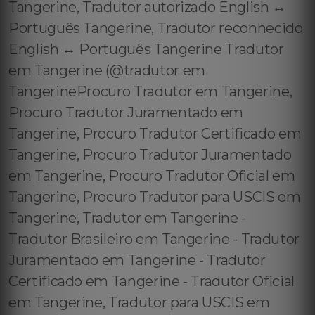
Tangerine, Tradutor autorizado English ↔️
Português Tangerine, Tradutor reconhecido
English ↔️ Português Tangerine Tradutor
em Tangerine (@tradutor em
TangerineProcuro Tradutor em Tangerine,
Procuro Tradutor Juramentado em
Tangerine, Procuro Tradutor Certificado em
Tangerine, Procuro Tradutor Juramentado
em Tangerine, Procuro Tradutor Oficial em
Tangerine, Procuro Tradutor para USCIS em
Tangerine, Tradutor em Tangerine -
Tradutor Brasileiro em Tangerine - Tradutor
Juramentado em Tangerine - Tradutor
Certificado em Tangerine - Tradutor Oficial
em Tangerine, Tradutor para USCIS em