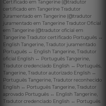
Certificado em Tangerine (@tradutor
certificado em Tangerine Tradutor
Juramentado em Tangerine (@tradutor
juramentado em Tangerine Tradutor Oficial
em Tangerine (@tradutor oficial em
Tangerine Tradutor certificado Português ↔️
English Tangerine, Tradutor juramentado
Português ↔️ English Tangerine, Tradutor
oficial English ↔️ Português Tangerine,
Tradutor credenciado English ↔️ Português,
Tangerine, Tradutor autorizado English ↔️
Português Tangerine, Tradutor reconhecido
English ↔️ Português Tangerine, Tradutor
aprovado Português ↔️ English Tangerine,
Tradutor credenciado English ↔️ Português