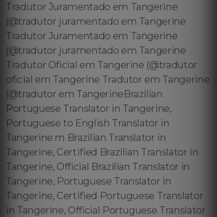
Tradutor Juramentado em Tangerine
(@tradutor juramentado em Tangerine
Tradutor Juramentado em Tangerine
(@tradutor juramentado em Tangerine
Tradutor Oficial em Tangerine (@tradutor
oficial em Tangerine Tradutor em Tangerine
(@tradutor em TangerineBrazilian
Portuguese Translator in Tangerine,
Portuguese to English Translator in
Tangerine m Brazilian Translator in
Tangerine, Certified Brazilian Translator in
Tangerine, Official Brazilian Translator in
Tangerine, Portuguese Translator in
Tangerine, Certified Portuguese Translator
in Tangerine, Official Portuguese Translator