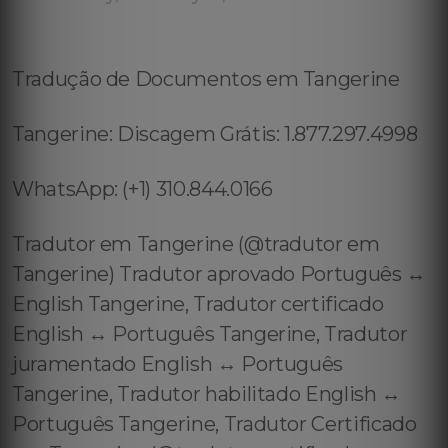
Tradução de Documentos em Tangerine
Tangerine: Discagem Grátis: 1.877.297.4998
WhatsApp: (+1) 310.844.0166
Tradutor em Tangerine (@tradutor em
Tangerine) Tradutor aprovado Português ↔️
English Tangerine, Tradutor certificado
English ↔️ Português Tangerine, Tradutor
juramentado English ↔️ Português
Tangerine, Tradutor habilitado English ↔️
Português Tangerine, Tradutor Certificado