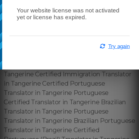
Your website license was not activated
yet or license has expired.
Try again