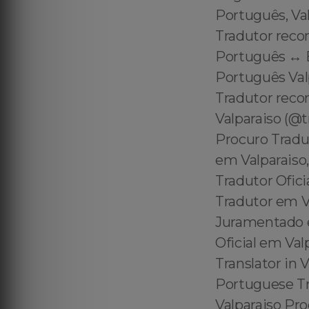
Português, Val
Tradutor reco
Português ↔️ E
Português Valp
Tradutor reco
Valparaiso (@
Procuro Tradu
em Valparaiso
Tradutor Ofici
Tradutor em Va
Juramentado e
Oficial em Val
Translator in 
Portuguese Tra
Valparaiso Pr