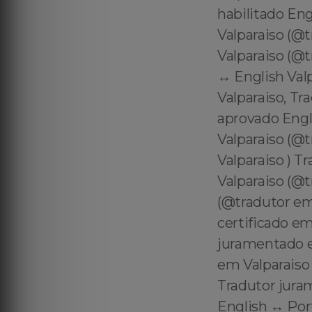
habilitado Eng
Valparaiso (@t
Valparaiso (@t
↔️ English Va
Valparaiso, Tr
aprovado Engli
Valparaiso (@
Valparaiso ) T
Valparaiso (@t
(@tradutor em
certificado e
juramentado em
em Valparaiso 
Tradutor juram
English ↔️ Por