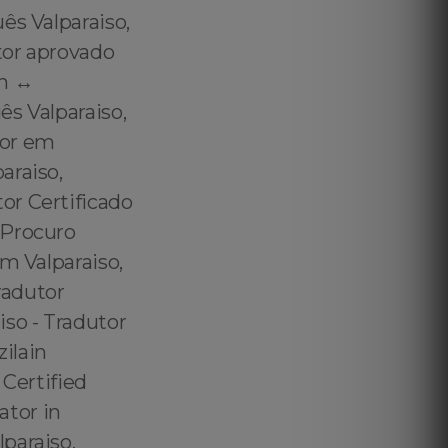
ês Valparaiso,
tor aprovado
h ↔️
ês Valparaiso,
tor em
araiso,
or Certificado
 Procuro
m Valparaiso,
radutor
so - Tradutor
zilain
 Certified
ator in
paraiso,