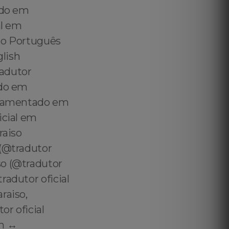
ado em
al em
ado Português
glish
radutor
ado em
juramentado em
icial em
raiso
 (@tradutor
so (@tradutor
radutor oficial
raiso,
or oficial
h ↔️