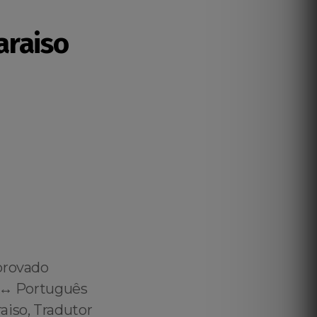
araiso
provado
 ↔️ Português
aiso, Tradutor