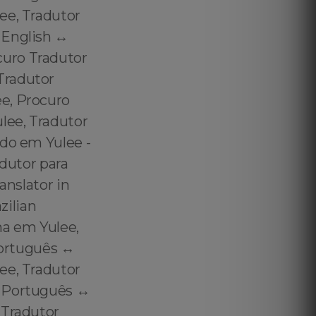
ee, Tradutor
English ↔️
curo Tradutor
Tradutor
e, Procuro
lee, Tradutor
ado em Yulee -
adutor para
anslator in
zilian
na em Yulee,
Português ↔️
ee, Tradutor
 Português ↔️
 Tradutor