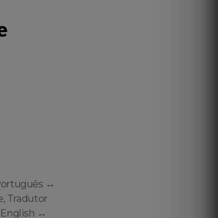
e
Português ↔️
e, Tradutor
English ↔️