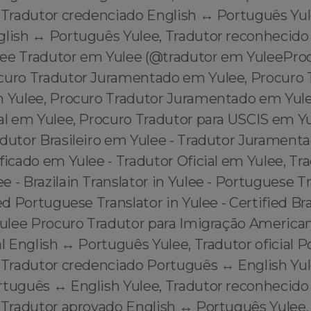
 Tradutor credenciado English ↔️ Português Yul
glish ↔️ Português Yulee, Tradutor reconhecido 
ee Tradutor em Yulee (@tradutor em YuleePro
curo Tradutor Juramentado em Yulee, Procuro 
m Yulee, Procuro Tradutor Juramentado em Yule
al em Yulee, Procuro Tradutor para USCIS em Yu
adutor Brasileiro em Yulee - Tradutor Jurament
ficado em Yulee - Tradutor Oficial em Yulee, Tr
 - Brazilain Translator in Yulee - Portuguese Tr
ied Portuguese Translator in Yulee - Certified Bra
 Yulee Procuro Tradutor para Imigração America
al English ↔️ Português Yulee, Tradutor oficial 
 Tradutor credenciado Português ↔️ English Yul
rtuguês ↔️ English Yulee, Tradutor reconhecido
 Tradutor aprovado English ↔️ Português Yulee,