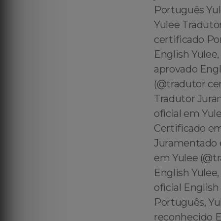
Português Yul
Yulee Tradutor
certificado P
English Yulee,
aprovado Engl
(@tradutor ce
Tradutor Jura
oficial em Yu
Certificado e
Juramentado e
em Yulee (@tra
English Yulee
oficial Englis
Português, Yul
reconhecido E