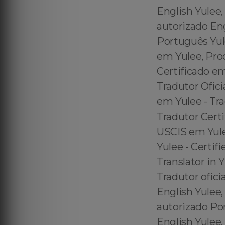
English Yulee,
autorizado En
Português Yul
em Yulee, Pro
Certificado e
Tradutor Ofici
em Yulee - Tr
Tradutor Certi
USCIS em Yulee
Yulee - Certif
Translator in
Tradutor ofici
English Yulee,
autorizado Po
English Yulee,