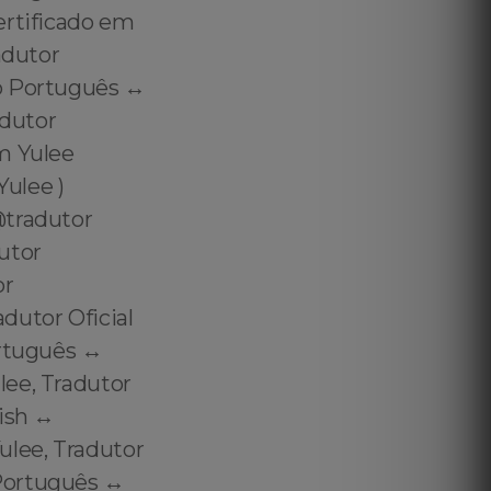
ertificado em
adutor
o Português ↔️
adutor
m Yulee
ulee )
@tradutor
utor
or
utor Oficial
rtuguês ↔️
lee, Tradutor
ish ↔️
ulee, Tradutor
Português ↔️