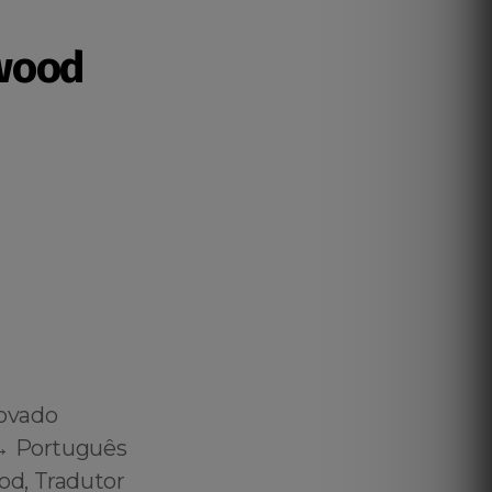
wood
rovado
↔️ Português
od, Tradutor