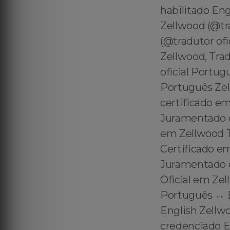
habilitado En
Zellwood (@tr
(@tradutor ofi
Zellwood, Tra
oficial Portug
Português Zel
certificado e
Juramentado e
em Zellwood T
Certificado e
Juramentado 
Oficial em Zel
Português ↔️ 
English Zellwo
credenciado En