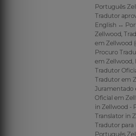
Português Zel
Tradutor apro
English ↔️ Po
Zellwood, Tra
em Zellwood (
Procuro Tradu
em Zellwood, 
Tradutor Ofic
Tradutor em Z
Juramentado e
Oficial em Zel
in Zellwood - 
Translator in 
Tradutor para 
Português Zell