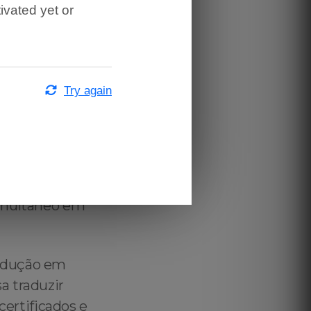
ivated yet or
r autorizado
uês ↔️ English
Zellwood,
eter in
Try again
lian Technical
ood, Brazilian
reter in
ultaneous
nterpreter in
Simultaneo em
wood – Brazilian Corporate Tax Adoption Translation for US Immigration Purposes in Zellwood - Brazilian Portuguese Translation for US Immigration Purposes in Zellwood – Certified Brazilian Portuguese Translation for US Immigration Purposes in Zellwood - Brazilian Translation Services for US Immigration Purposes in Zellwood – Portuguese Translation Services for US Immigration Purposes in Zellwood – Certified Portuguese Translation for US Immigration Purposes in Zellwood - Portuguese Translation for US Immigration Purposes in Zellwood – Portuguese to English Translation for US Immigration Purposes in Zellwood – Official Portuguese to English Translation for US Immigration Purposes in Zellwood – Certified Portuguese to English Translation for US Immigration Purposes in Zellwood – Brazilian Official Translations for US Immigration Purposes in Zellwood - Brazilian Employment Verification Translation for US Immigration Purposes in Zellwood – Brazilian Public Deed Translation for US Immigration Purposes in Zellwood – Brazilian Financial Statements Translation for US Immigration Purposes in Zellwood – Brazilian Checking Account Statement Translation for US Immigration Purposes in Zellwood - Brazilian Savings Account Statement Translation for US Immigration Purposes in Zellwood - Brazilian Investment Account Statement Translation for US Immigration Purposes in Zellwood - Brazilia