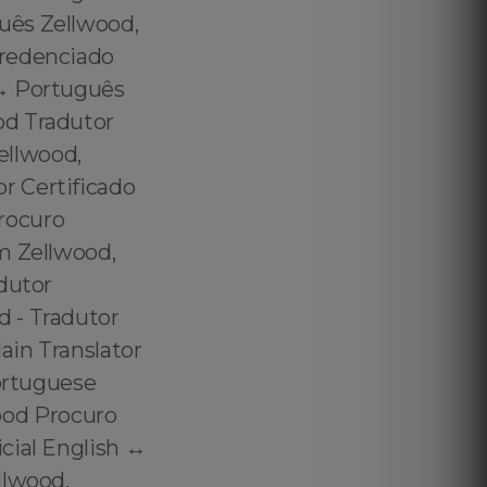
uês Zellwood,
credenciado
↔️ Português
od Tradutor
ellwood,
r Certificado
rocuro
m Zellwood,
dutor
 - Tradutor
ain Translator
Portuguese
wood Procuro
ial English ↔️
llwood,