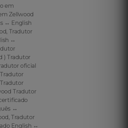
do em
 em Zellwood
s ↔️ English
od, Tradutor
ish ↔️
adutor
 ) Tradutor
dutor oficial
Tradutor
 Tradutor
wood Tradutor
certificado
guês ↔️
ood, Tradutor
ado English ↔️